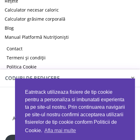
Rețete
Calculator necesar caloric
Calculator grăsime corporală
Blog
Manual Platformă Nutriționiști
Contact
Termeni și condiții
Politica Cookie
Politica de confidențialitate
×
CODURI DE REDUCERE
Eatntrack utilizeaza fisiere de tip cookie
MYPROTEIN
pentru a personaliza si imbunatati experienta
ta pe site-ul nostru. Prin continuarea navigarii
pe site-ul nostru confirmi acceptarea utilizarii
Ai
40%
reducere la orice comandă folosind codul
fisierelor de tip cookie conform Politicii de
EATTRACK
Cookie.
Afla mai multe