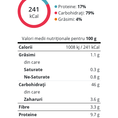
Proteine:
17%
241
Carbohidrați:
79%
kCal
Grăsimi:
4%
Valori medii nutriționale pentru
100 g
Calorii
1008 kj / 241 kCal
Grăsimi
1.1 g
din care
Saturate
0.3 g
Ne-Saturate
0.8 g
Carbohidrați
46 g
din care
Zaharuri
3.6 g
Fibre
3.3 g
Proteine
9.7 g