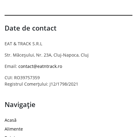
Date de contact
EAT & TRACK S.R.L
Str. Măceșului, Nr. 23A, Cluj-Napoca, Cluj
Email:
contact@eatntrack.ro
CUI: RO39757359
Registrul Comerțului: J12/1798/2021
Navigație
Acasă
Alimente