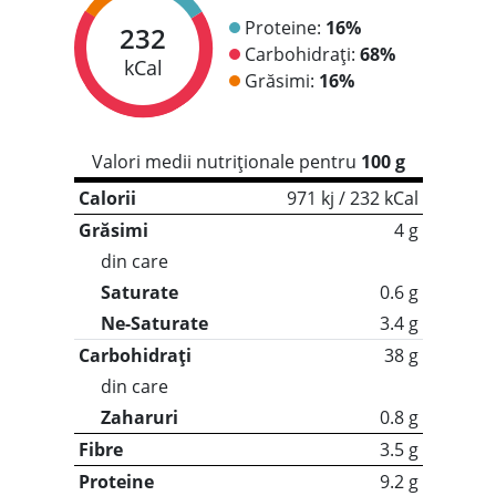
Proteine:
16%
232
Carbohidrați:
68%
kCal
Grăsimi:
16%
Valori medii nutriționale pentru
100 g
Calorii
971 kj / 232 kCal
Grăsimi
4 g
din care
Saturate
0.6 g
Ne-Saturate
3.4 g
Carbohidrați
38 g
din care
Zaharuri
0.8 g
Fibre
3.5 g
Proteine
9.2 g