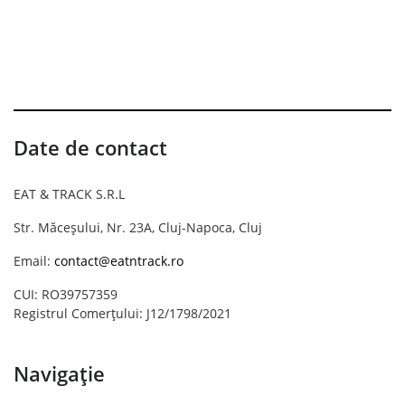
Date de contact
EAT & TRACK S.R.L
Str. Măceșului, Nr. 23A, Cluj-Napoca, Cluj
Email:
contact@eatntrack.ro
CUI: RO39757359
Registrul Comerțului: J12/1798/2021
Navigație