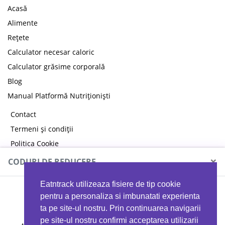
Acasă
Alimente
Rețete
Calculator necesar caloric
Calculator grăsime corporală
Blog
Manual Platformă Nutriționiști
Contact
Termeni și condiții
Politica Cookie
Politica de confidențialitate
×
CODURI DE REDUCERE
Eatntrack utilizeaza fisiere de tip cookie
MYPROTEIN
pentru a personaliza si imbunatati experienta
ta pe site-ul nostru. Prin continuarea navigarii
pe site-ul nostru confirmi acceptarea utilizarii