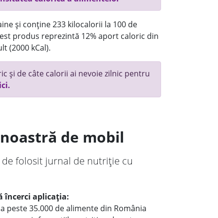
ne și conține 233 kilocalorii la 100 de
st produs reprezintă 12% aport caloric din
lt (2000 kCal).
c și de câte calorii ai nevoie zilnic pentru
ici.
a noastră de mobil
 de folosit jurnal de nutriție cu
 încerci aplicația:
le a peste 35.000 de alimente din România