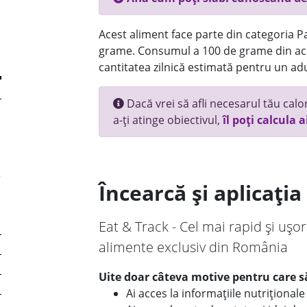
Acest aliment face parte din categoria Pai
grame. Consumul a 100 de grame din ace
cantitatea zilnică estimată pentru un adu
Dacă vrei să afli necesarul tău calori
a-ți atinge obiectivul,
îl poți calcula a
Încearcă și aplicați
Eat & Track - Cel mai rapid și ușor
alimente exclusiv din România
Uite doar câteva motive pentru care să
Ai acces la informațiile nutriționa