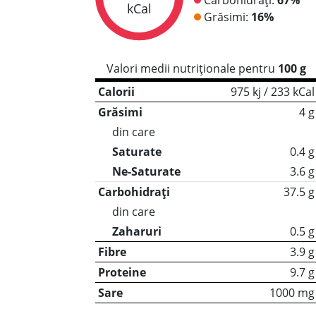
kCal
Grăsimi:
16%
Valori medii nutriționale pentru
100 g
Calorii
975 kj / 233 kCal
Grăsimi
4 g
din care
Saturate
0.4 g
Ne-Saturate
3.6 g
Carbohidrați
37.5 g
din care
Zaharuri
0.5 g
Fibre
3.9 g
Proteine
9.7 g
Sare
1000 mg