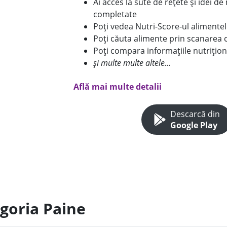
Ai acces la sute de rețete și idei d
completate
Poți vedea Nutri-Score-ul alimente
Poți căuta alimente prin scanarea 
Poți compara informațiile nutrițion
și multe multe altele...
Află mai multe detalii
Descarcă din
Google Play
egoria Paine