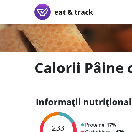
eat & track
Calorii Pâine 
Informații nutriționa
Proteine:
17%
233
Carbohidrați:
67%