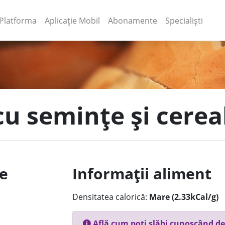
(current)
(current)
Platforma
Aplicație Mobil
Abonamente
Specialiști
cu semințe și cerea
le
Informații aliment
Densitatea calorică:
Mare (2.33kCal/g)
Află cum poți slăbi cunoscând de