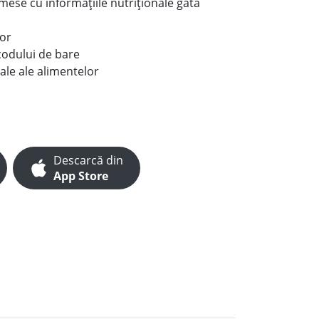
e mese cu informațiile nutriționale gata
lor
codului de bare
ale ale alimentelor
Descarcă din
App Store