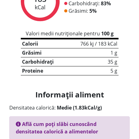
Carbohidrați:
83%
kCal
Grăsimi:
5%
Valori medii nutriționale pentru
100 g
Calorii
766 kj / 183 kCal
Grăsimi
1 g
Carbohidrați
35 g
Proteine
5 g
Informații aliment
Densitatea calorică:
Medie (1.83kCal/g)
Află cum poți slăbi cunoscând
densitatea calorică a alimentelor