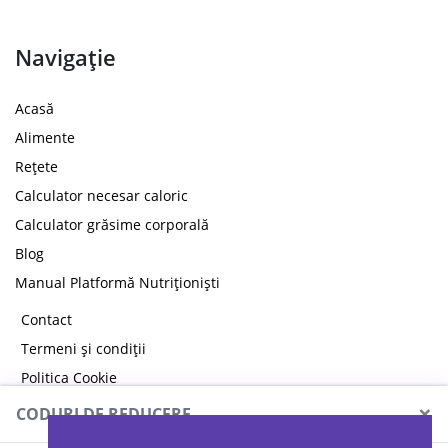
Navigație
Acasă
Alimente
Rețete
Calculator necesar caloric
Calculator grăsime corporală
Blog
Manual Platformă Nutriționiști
Contact
Termeni și condiții
Politica Cookie
Politica de confidențialitate
×
CODURI DE REDUCERE