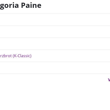
egoria Paine
rzbrot (K-Classic)
V