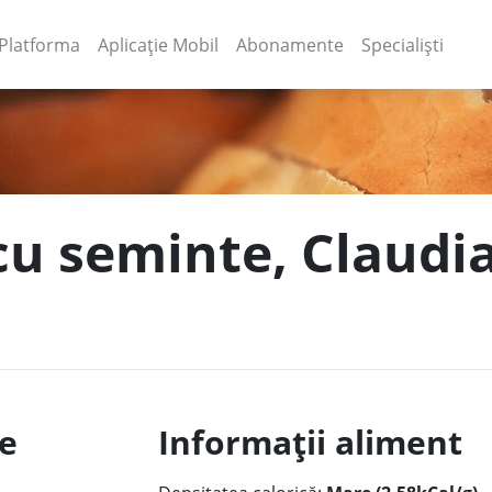
(current)
(current)
Platforma
Aplicație Mobil
Abonamente
Specialiști
 cu seminte, Claudi
le
Informații aliment