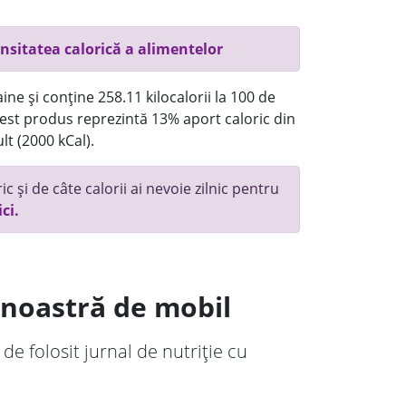
nsitatea calorică a alimentelor
ne și conține 258.11 kilocalorii la 100 de
st produs reprezintă 13% aport caloric din
lt (2000 kCal).
c și de câte calorii ai nevoie zilnic pentru
ici.
a noastră de mobil
 de folosit jurnal de nutriție cu