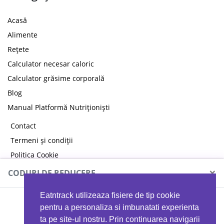
Acasă
Alimente
Rețete
Calculator necesar caloric
Calculator grăsime corporală
Blog
Manual Platformă Nutriționiști
Contact
Termeni și condiții
Politica Cookie
Politica de confidențialitate
×
CODURI DE REDUCERE
Eatntrack utilizeaza fisiere de tip cookie
MYPROTEIN
pentru a personaliza si imbunatati experienta
ta pe site-ul nostru. Prin continuarea navigarii