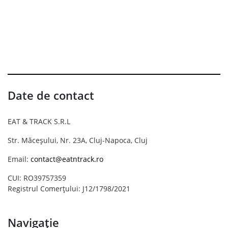
Date de contact
EAT & TRACK S.R.L
Str. Măceșului, Nr. 23A, Cluj-Napoca, Cluj
Email:
contact@eatntrack.ro
CUI: RO39757359
Registrul Comerțului: J12/1798/2021
Navigație