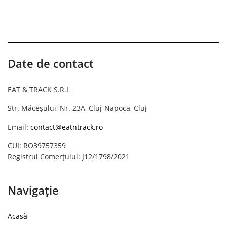
Date de contact
EAT & TRACK S.R.L
Str. Măceșului, Nr. 23A, Cluj-Napoca, Cluj
Email:
contact@eatntrack.ro
CUI: RO39757359
Registrul Comerțului: J12/1798/2021
Navigație
Acasă