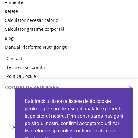
Alimente
Rețete
Calculator necesar caloric
Calculator grăsime corporală
Blog
Manual Platformă Nutriționiști
Contact
Termeni și condiții
Politica Cookie
Politica de confidențialitate
×
CODURI DE REDUCERE
Eatntrack utilizeaza fisiere de tip cookie
MYPROTEIN
pentru a personaliza si imbunatati experienta
ta pe site-ul nostru. Prin continuarea navigarii
pe site-ul nostru confirmi acceptarea utilizarii
Ai
40%
reducere la orice comandă folosind codul
fisierelor de tip cookie conform Politicii de
EATTRACK