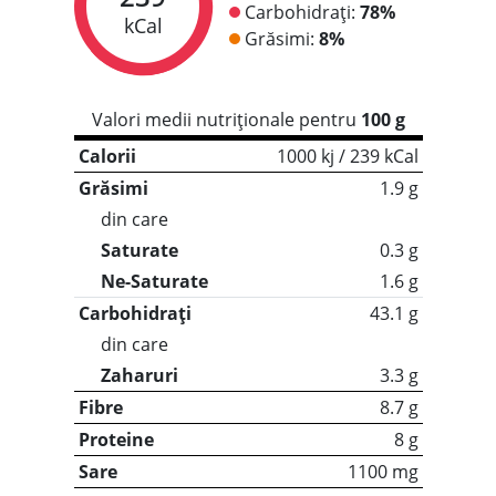
Carbohidrați:
78%
kCal
Grăsimi:
8%
Valori medii nutriționale pentru
100 g
Calorii
1000 kj / 239 kCal
Grăsimi
1.9 g
din care
Saturate
0.3 g
Ne-Saturate
1.6 g
Carbohidrați
43.1 g
din care
Zaharuri
3.3 g
Fibre
8.7 g
Proteine
8 g
Sare
1100 mg