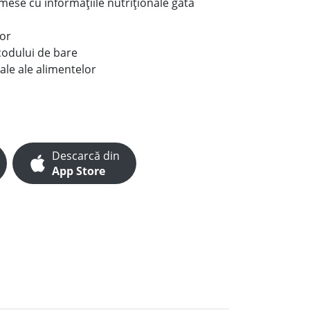
e mese cu informațiile nutriționale gata
lor
codului de bare
ale ale alimentelor
Descarcă din
App Store