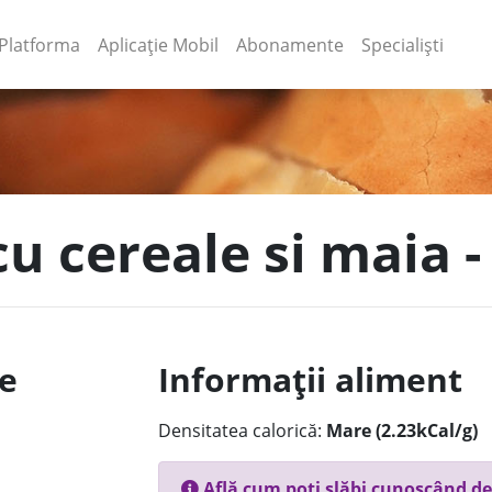
(current)
(current)
Platforma
Aplicație Mobil
Abonamente
Specialiști
cu cereale si maia -
le
Informații aliment
Densitatea calorică:
Mare (2.23kCal/g)
Află cum poți slăbi cunoscând de