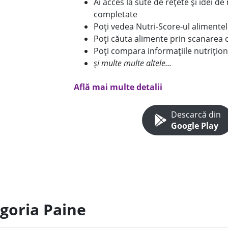
Ai acces la sute de rețete și idei d
completate
Poți vedea Nutri-Score-ul alimente
Poți căuta alimente prin scanarea 
Poți compara informațiile nutrițion
și multe multe altele...
Află mai multe detalii
Descarcă din
Google Play
egoria Paine