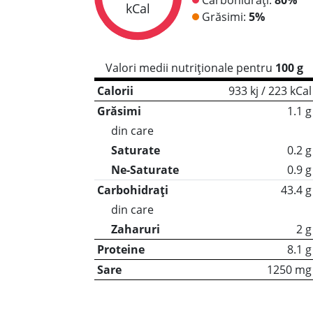
kCal
Grăsimi:
5%
Valori medii nutriționale pentru
100 g
Calorii
933 kj / 223 kCal
Grăsimi
1.1 g
din care
Saturate
0.2 g
Ne-Saturate
0.9 g
Carbohidrați
43.4 g
din care
Zaharuri
2 g
Proteine
8.1 g
Sare
1250 mg