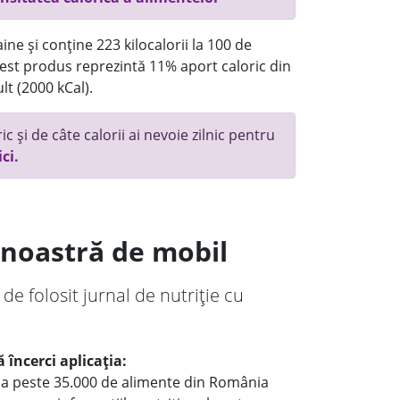
ne și conține 223 kilocalorii la 100 de
st produs reprezintă 11% aport caloric din
lt (2000 kCal).
c și de câte calorii ai nevoie zilnic pentru
ici.
a noastră de mobil
 de folosit jurnal de nutriție cu
 încerci aplicația:
le a peste 35.000 de alimente din România