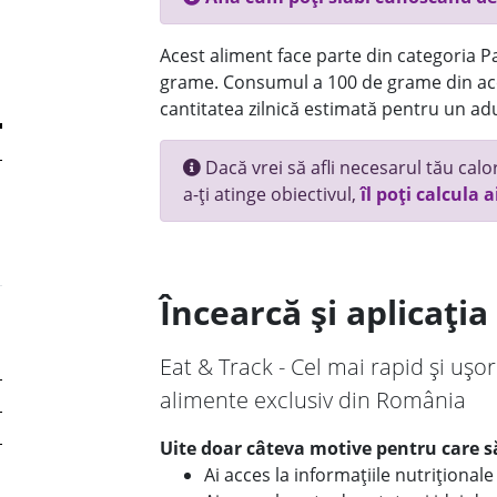
Acest aliment face parte din categoria Pai
grame. Consumul a 100 de grame din ace
cantitatea zilnică estimată pentru un adu
Dacă vrei să afli necesarul tău calori
a-ți atinge obiectivul,
îl poți calcula a
Încearcă și aplicați
Eat & Track - Cel mai rapid și ușor
alimente exclusiv din România
Uite doar câteva motive pentru care să
Ai acces la informațiile nutriționa