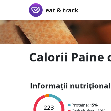
eat & track
Calorii Paine 
Informații nutriționa
Proteine:
15%
223
Carbohidrați:
80%