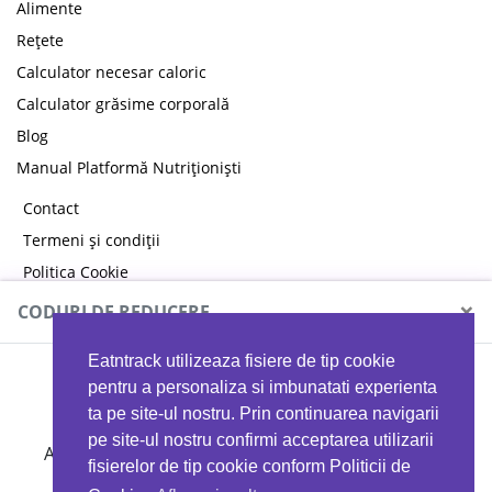
Alimente
Rețete
Calculator necesar caloric
Calculator grăsime corporală
Blog
Manual Platformă Nutriționiști
Contact
Termeni și condiții
Politica Cookie
Politica de confidențialitate
×
CODURI DE REDUCERE
Eatntrack utilizeaza fisiere de tip cookie
MYPROTEIN
pentru a personaliza si imbunatati experienta
ta pe site-ul nostru. Prin continuarea navigarii
pe site-ul nostru confirmi acceptarea utilizarii
Ai
40%
reducere la orice comandă folosind codul
fisierelor de tip cookie conform Politicii de
EATTRACK