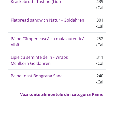
Krackebrod - Tastino (Lidl)
439
kCal
Flatbread sandwich Natur - Goldahren
301
kCal
Pâine Câmpenească cu maia autentică
252
Albă
kCal
Lipie cu seminte de in - Wraps
311
Mehlkorn Goldähren
kCal
Paine toast Bongrana Sana
240
kCal
Vezi toate alimentele din categoria Paine