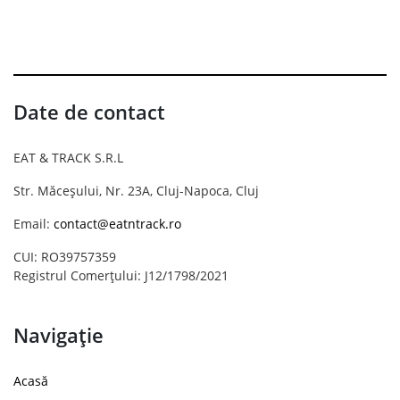
Date de contact
EAT & TRACK S.R.L
Str. Măceșului, Nr. 23A, Cluj-Napoca, Cluj
Email:
contact@eatntrack.ro
CUI: RO39757359
Registrul Comerțului: J12/1798/2021
Navigație
Acasă