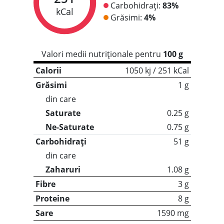
Carbohidrați:
83%
kCal
Grăsimi:
4%
Valori medii nutriționale pentru
100 g
Calorii
1050 kj / 251 kCal
Grăsimi
1 g
din care
Saturate
0.25 g
Ne-Saturate
0.75 g
Carbohidrați
51 g
din care
Zaharuri
1.08 g
Fibre
3 g
Proteine
8 g
Sare
1590 mg