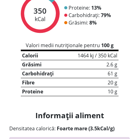
Proteine:
13%
350
Carbohidrați:
79%
kCal
Grăsimi:
8%
Valori medii nutriționale pentru
100 g
Calorii
1464 kj / 350 kCal
Grăsimi
2.6 g
Carbohidrați
61 g
Fibre
20 g
Proteine
10 g
Informații aliment
Densitatea calorică:
Foarte mare (3.5kCal/g)