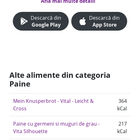
Află mai multe detalii
Descarcă din
Descarcă din
Google Play
App Store
Alte alimente din categoria
Paine
Mein Knusperbrot - Vital - Leicht &
364
Cross
kCal
Paine cu germeni si muguri de grau -
217
Vita Silhouette
kCal