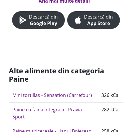
Află mai multe detalii
Descarcă din
Descarcă din
Google Play
App Store
Alte alimente din categoria
Paine
Mini tortillas - Sensation (Carrefour)
326 kCal
Paine cu faina integrala - Pravia
282 kCal
Sport
Paine multicereale - Hanul Boieresc
258 kCal