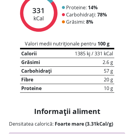
Proteine:
14%
331
Carbohidrați:
78%
kCal
Grăsimi:
8%
Valori medii nutriționale pentru
100 g
Calorii
1385 kj / 331 kCal
Grăsimi
2.6 g
Carbohidrați
57 g
Fibre
20 g
Proteine
10 g
Informații aliment
Densitatea calorică:
Foarte mare (3.31kCal/g)