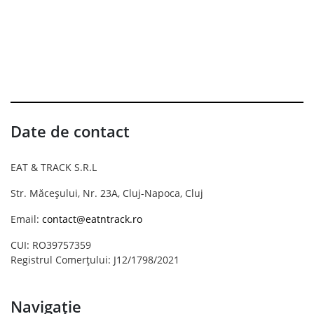
Date de contact
EAT & TRACK S.R.L
Str. Măceșului, Nr. 23A, Cluj-Napoca, Cluj
Email:
contact@eatntrack.ro
CUI: RO39757359
Registrul Comerțului: J12/1798/2021
Navigație