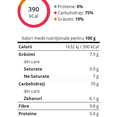
Proteine:
6%
390
Carbohidrați:
75%
kCal
Grăsimi:
19%
Valori medii nutriționale pentru
100 g
Calorii
1632 kj / 390 kCal
Grăsimi
7.9 g
din care
Saturate
0.9 g
Ne-Saturate
7 g
Carbohidrați
70 g
din care
Zaharuri
6.1 g
Fibre
9.8 g
Proteine
5.4 g