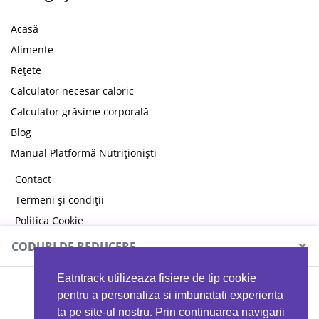
Acasă
Alimente
Rețete
Calculator necesar caloric
Calculator grăsime corporală
Blog
Manual Platformă Nutriționiști
Contact
Termeni și condiții
Politica Cookie
Politica de confidențialitate
×
CODURI DE REDUCERE
Eatntrack utilizeaza fisiere de tip cookie
MYPROTEIN
pentru a personaliza si imbunatati experienta
ta pe site-ul nostru. Prin continuarea navigarii