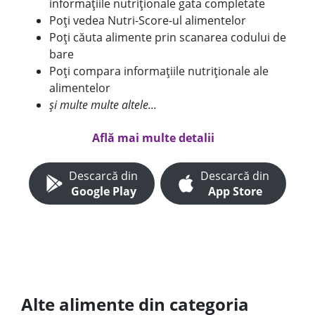
informațiile nutriționale gata completate
Poți vedea Nutri-Score-ul alimentelor
Poți căuta alimente prin scanarea codului de
bare
Poți compara informațiile nutriționale ale
alimentelor
și multe multe altele...
Află mai multe detalii
Descarcă din
Descarcă din
Google Play
App Store
Alte alimente din categoria