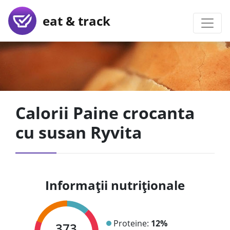
eat & track
Calorii Paine crocanta
cu susan Ryvita
Informații nutriționale
Proteine:
12%
373