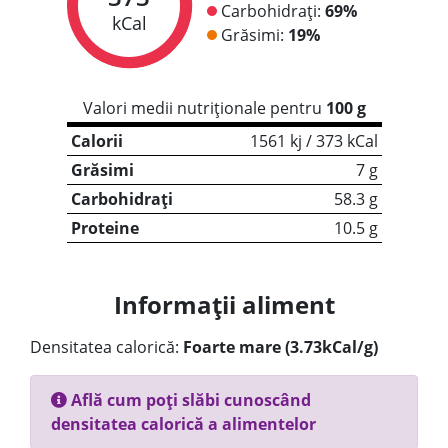
Carbohidrați:
69%
kCal
Grăsimi:
19%
Valori medii nutriționale pentru
100 g
Calorii
1561 kj / 373 kCal
Grăsimi
7 g
Carbohidrați
58.3 g
Proteine
10.5 g
Informații aliment
Densitatea calorică:
Foarte mare (3.73kCal/g)
Află cum poți slăbi cunoscând
densitatea calorică a alimentelor