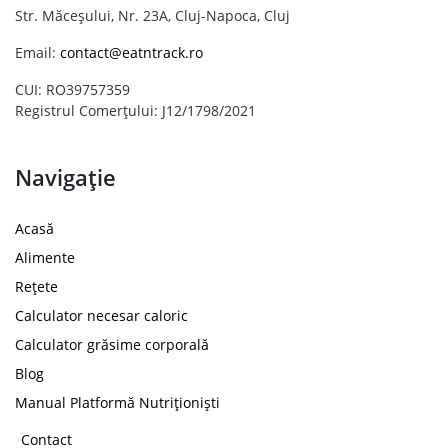
Str. Măceșului, Nr. 23A, Cluj-Napoca, Cluj
Email:
contact@eatntrack.ro
CUI: RO39757359
Registrul Comerțului: J12/1798/2021
Navigație
Acasă
Alimente
Rețete
Calculator necesar caloric
Calculator grăsime corporală
Blog
Manual Platformă Nutriționiști
Contact