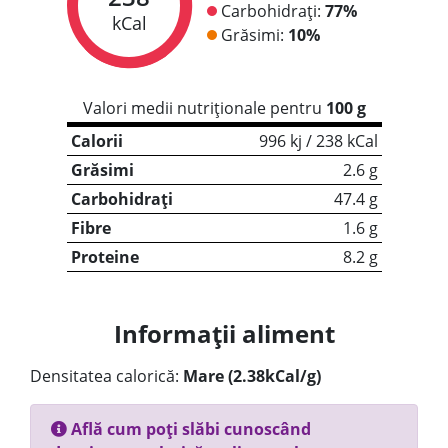
Carbohidrați:
77%
kCal
Grăsimi:
10%
Valori medii nutriționale pentru
100 g
Calorii
996 kj / 238 kCal
Grăsimi
2.6 g
Carbohidrați
47.4 g
Fibre
1.6 g
Proteine
8.2 g
Informații aliment
Densitatea calorică:
Mare (2.38kCal/g)
Află cum poți slăbi cunoscând