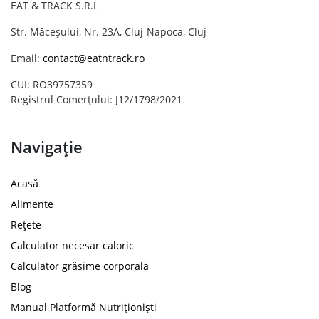
EAT & TRACK S.R.L
Str. Măceșului, Nr. 23A, Cluj-Napoca, Cluj
Email:
contact@eatntrack.ro
CUI: RO39757359
Registrul Comerțului: J12/1798/2021
Navigație
Acasă
Alimente
Rețete
Calculator necesar caloric
Calculator grăsime corporală
Blog
Manual Platformă Nutriționiști