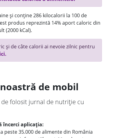
ne și conține 286 kilocalorii la 100 de
st produs reprezintă 14% aport caloric din
lt (2000 kCal).
c și de câte calorii ai nevoie zilnic pentru
ici.
a noastră de mobil
 de folosit jurnal de nutriție cu
 încerci aplicația:
le a peste 35.000 de alimente din România