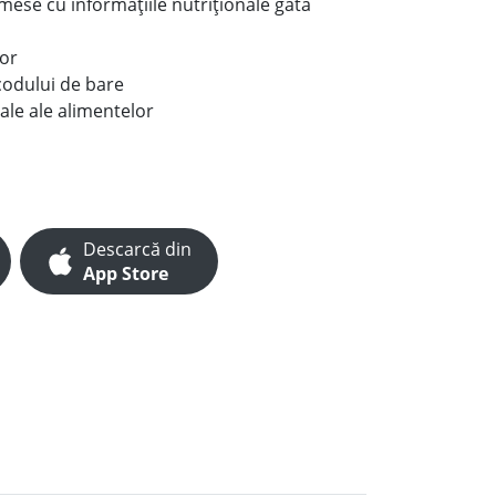
e mese cu informațiile nutriționale gata
lor
codului de bare
ale ale alimentelor
Descarcă din
App Store