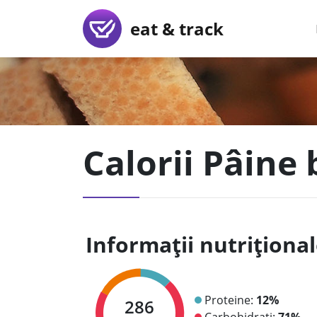
eat & track
Calorii Pâine
Informații nutriționa
Proteine:
12%
286
Carbohidrați:
71%