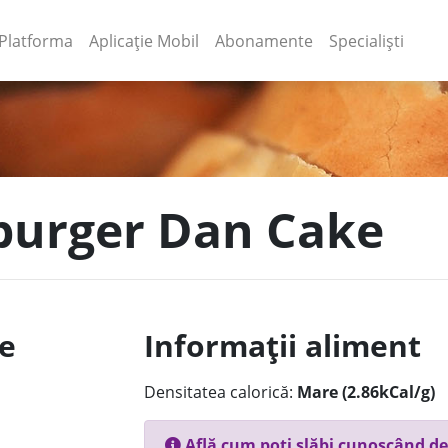
(current)
(current)
Platforma
Aplicație Mobil
Abonamente
Specialiști
 burger Dan Cake
le
Informații aliment
Densitatea calorică:
Mare (2.86kCal/g)
Află cum poți slăbi cunoscând de