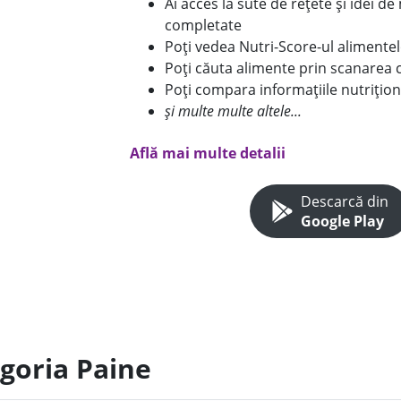
Ai acces la sute de rețete și idei d
completate
Poți vedea Nutri-Score-ul alimente
Poți căuta alimente prin scanarea 
Poți compara informațiile nutrițion
și multe multe altele...
Află mai multe detalii
Descarcă din
Google Play
egoria Paine