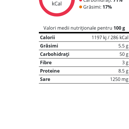
kCal
Grăsimi:
17%
Valori medii nutriționale pentru
100 g
Calorii
1197 kj / 286 kCal
Grăsimi
5.5 g
Carbohidrați
50 g
Fibre
3 g
Proteine
8.5 g
Sare
1250 mg