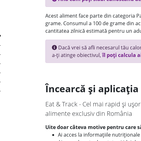
Acest aliment face parte din categoria Pai
grame. Consumul a 100 de grame din ace
cantitatea zilnică estimată pentru un adu
Dacă vrei să afli necesarul tău calori
a-ți atinge obiectivul,
îl poți calcula a
Încearcă și aplicați
Eat & Track - Cel mai rapid și ușor
alimente exclusiv din România
Uite doar câteva motive pentru care să
Ai acces la informațiile nutriționa