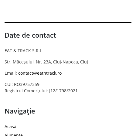
Date de contact
EAT & TRACK S.R.L
Str. Măceșului, Nr. 23A, Cluj-Napoca, Cluj
Email:
contact@eatntrack.ro
CUI: RO39757359
Registrul Comerțului: J12/1798/2021
Navigație
Acasă
Alimente