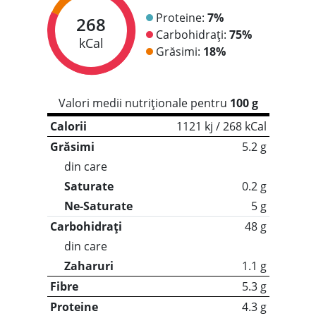
Proteine:
7%
268
Carbohidrați:
75%
kCal
Grăsimi:
18%
Valori medii nutriționale pentru
100 g
Calorii
1121 kj / 268 kCal
Grăsimi
5.2 g
din care
Saturate
0.2 g
Ne-Saturate
5 g
Carbohidrați
48 g
din care
Zaharuri
1.1 g
Fibre
5.3 g
Proteine
4.3 g