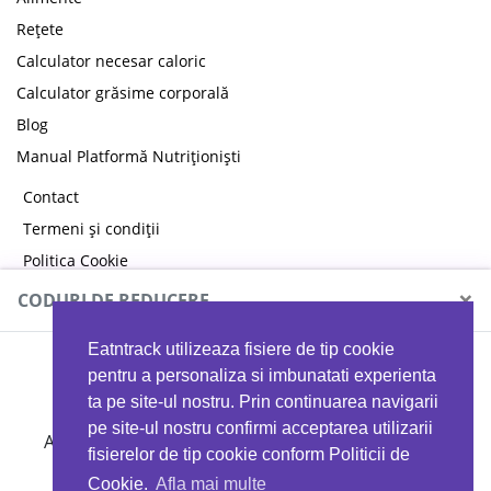
Rețete
Calculator necesar caloric
Calculator grăsime corporală
Blog
Manual Platformă Nutriționiști
Contact
Termeni și condiții
Politica Cookie
Politica de confidențialitate
×
CODURI DE REDUCERE
Eatntrack utilizeaza fisiere de tip cookie
MYPROTEIN
pentru a personaliza si imbunatati experienta
ta pe site-ul nostru. Prin continuarea navigarii
pe site-ul nostru confirmi acceptarea utilizarii
Ai
40%
reducere la orice comandă folosind codul
fisierelor de tip cookie conform Politicii de
EATTRACK
Cookie.
Afla mai multe