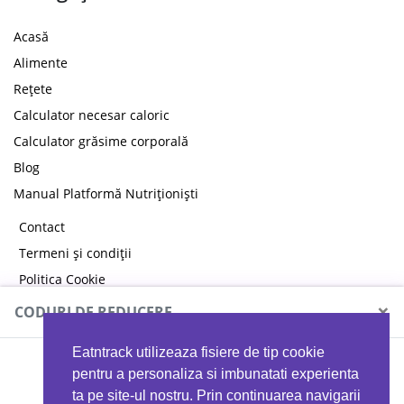
Acasă
Alimente
Rețete
Calculator necesar caloric
Calculator grăsime corporală
Blog
Manual Platformă Nutriționiști
Contact
Termeni și condiții
Politica Cookie
Politica de confidențialitate
×
CODURI DE REDUCERE
Eatntrack utilizeaza fisiere de tip cookie
MYPROTEIN
pentru a personaliza si imbunatati experienta
ta pe site-ul nostru. Prin continuarea navigarii