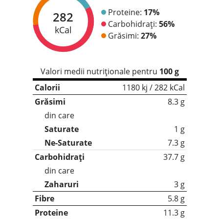
Proteine:
17%
282
Carbohidrați:
56%
kCal
Grăsimi:
27%
Valori medii nutriționale pentru
100 g
Calorii
1180 kj / 282 kCal
Grăsimi
8.3 g
din care
Saturate
1 g
Ne-Saturate
7.3 g
Carbohidrați
37.7 g
din care
Zaharuri
3 g
Fibre
5.8 g
Proteine
11.3 g