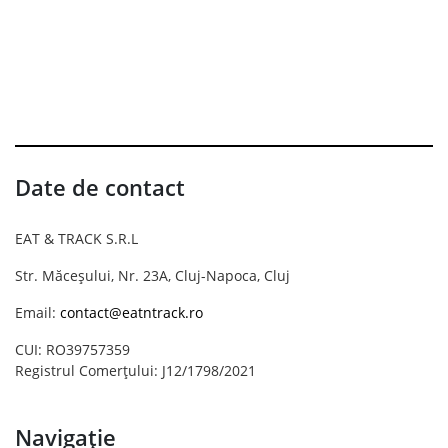
Date de contact
EAT & TRACK S.R.L
Str. Măceșului, Nr. 23A, Cluj-Napoca, Cluj
Email:
contact@eatntrack.ro
CUI: RO39757359
Registrul Comerțului: J12/1798/2021
Navigație