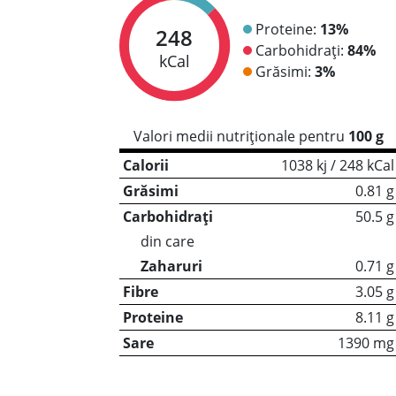
Proteine:
13%
248
Carbohidrați:
84%
kCal
Grăsimi:
3%
Valori medii nutriționale pentru
100 g
Calorii
1038 kj / 248 kCal
Grăsimi
0.81 g
Carbohidrați
50.5 g
din care
Zaharuri
0.71 g
Fibre
3.05 g
Proteine
8.11 g
Sare
1390 mg