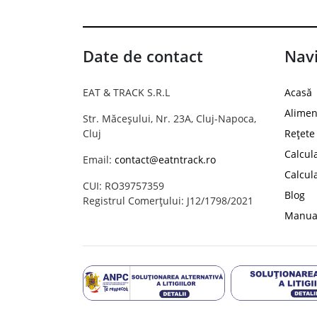
Date de contact
Navi
EAT & TRACK S.R.L
Acasă
Alimen
Str. Măceșului, Nr. 23A, Cluj-Napoca,
Cluj
Rețete
Calcul
Email:
contact@eatntrack.ro
Calcul
CUI: RO39757359
Blog
Registrul Comerțului: J12/1798/2021
Manual