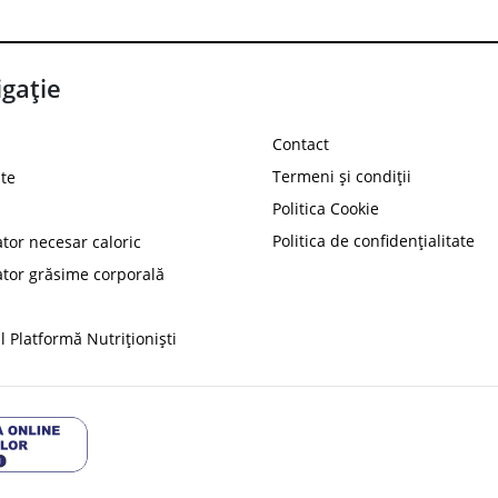
gație
Contact
Termeni și condiții
te
Politica Cookie
Politica de confidențialitate
ator necesar caloric
PROT
ator grăsime corporală
Ai
10%
reducere la
folosind codul
 Platformă Nutriționiști
Profită 