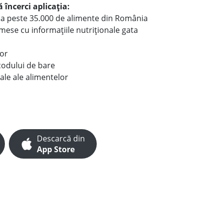
 încerci aplicația:
le a peste 35.000 de alimente din România
e mese cu informațiile nutriționale gata
lor
codului de bare
ale ale alimentelor
Descarcă din
App Store