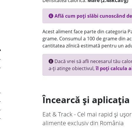
Densitatea calorică:
Mare (2.48kCal/g)
Află cum poți slăbi cunoscând de
Acest aliment face parte din categoria Pai
grame. Consumul a 100 de grame din ace
cantitatea zilnică estimată pentru un adu
Dacă vrei să afli necesarul tău calori
a-ți atinge obiectivul,
îl poți calcula a
Încearcă și aplicați
Eat & Track - Cel mai rapid și ușor
alimente exclusiv din România