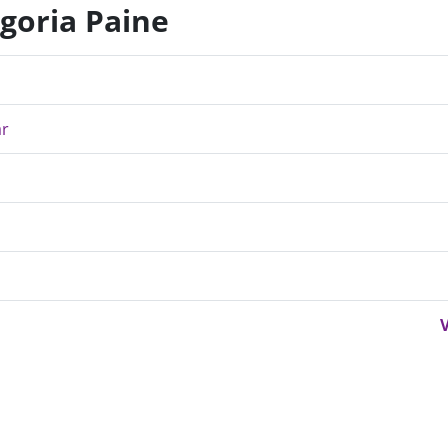
egoria Paine
ar
V