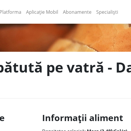
(current)
(current)
Platforma
Aplicație Mobil
Abonamente
Specialiști
bătută pe vatră - D
le
Informații aliment