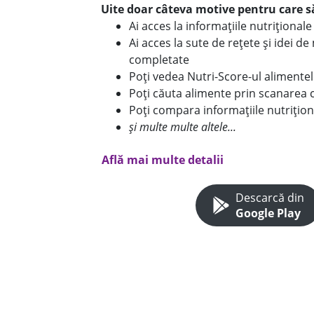
Uite doar câteva motive pentru care să
Ai acces la informațiile nutriționa
Ai acces la sute de rețete și idei d
completate
Poți vedea Nutri-Score-ul alimente
Poți căuta alimente prin scanarea 
Poți compara informațiile nutrițion
și multe multe altele...
Află mai multe detalii
Descarcă din
Google Play