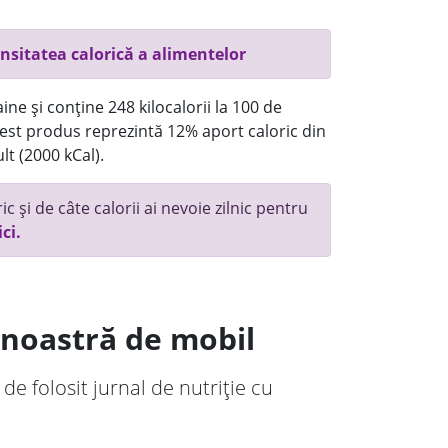
nsitatea calorică a alimentelor
ne și conține 248 kilocalorii la 100 de
st produs reprezintă 12% aport caloric din
lt (2000 kCal).
c și de câte calorii ai nevoie zilnic pentru
ici.
a noastră de mobil
 de folosit jurnal de nutriție cu