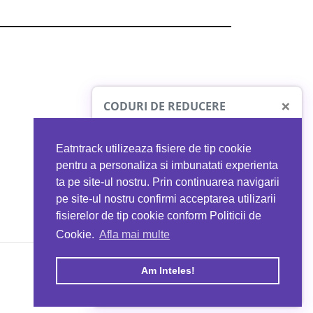
×
CODURI DE REDUCERE
Eatntrack utilizeaza fisiere de tip cookie
O41
MYPROTEIN
pentru a personaliza si imbunatati experienta
ta pe site-ul nostru. Prin continuarea navigarii
 orice comandă
Ai
40%
reducere la orice comandă
pe site-ul nostru confirmi acceptarea utilizarii
EATNTRACK
folosind codul
EATTRACK
fisierelor de tip cookie conform Politicii de
Cookie.
Afla mai multe
acum
Profită acum
Am Inteles!
Copyright © 2026 EAT & TRACK S.R.L