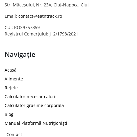
Str. Măceșului, Nr. 23A, Cluj-Napoca, Cluj
Email:
contact@eatntrack.ro
CUI: RO39757359
Registrul Comerțului: J12/1798/2021
Navigație
Acasă
Alimente
Rețete
Calculator necesar caloric
Calculator grăsime corporală
Blog
Manual Platformă Nutriționiști
Contact