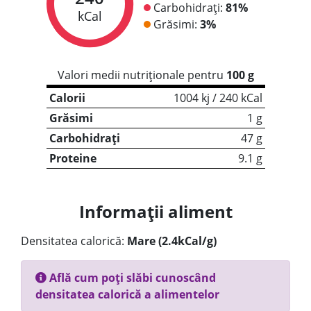
Carbohidrați:
81%
kCal
Grăsimi:
3%
Valori medii nutriționale pentru
100 g
Calorii
1004 kj / 240 kCal
Grăsimi
1 g
Carbohidrați
47 g
Proteine
9.1 g
Informații aliment
Densitatea calorică:
Mare (2.4kCal/g)
Află cum poți slăbi cunoscând
densitatea calorică a alimentelor