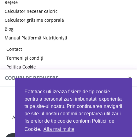
Rețete
Calculator necesar caloric
Calculator grăsime corporală
Blog
Manual Platformă Nutriționiști
Contact
Termeni și condiții
Politica Cookie
Politica de confidențialitate
×
CODURI DE REDUCERE
Eatntrack utilizeaza fisiere de tip cookie
MYPROTEIN
pentru a personaliza si imbunatati experienta
ta pe site-ul nostru. Prin continuarea navigarii
pe site-ul nostru confirmi acceptarea utilizarii
Ai
40%
reducere la orice comandă folosind codul
fisierelor de tip cookie conform Politicii de
EATTRACK
Cookie.
Afla mai multe