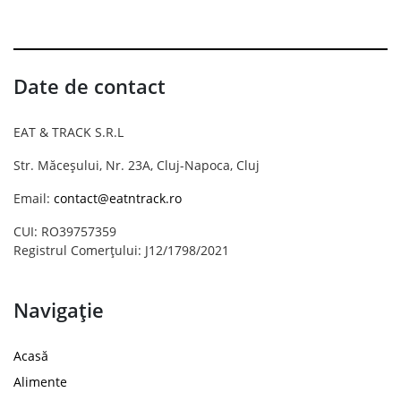
Date de contact
EAT & TRACK S.R.L
Str. Măceșului, Nr. 23A, Cluj-Napoca, Cluj
Email:
contact@eatntrack.ro
CUI: RO39757359
Registrul Comerțului: J12/1798/2021
Navigație
Acasă
Alimente