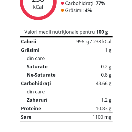
Carbohidrați:
77%
kCal
Grăsimi:
4%
Valori medii nutriționale pentru
100 g
Calorii
996 kj / 238 kCal
Grăsimi
1 g
din care
Saturate
0.2 g
Ne-Saturate
0.8 g
Carbohidrați
43.66 g
din care
Zaharuri
1.2 g
Proteine
10.83 g
Sare
1100 mg