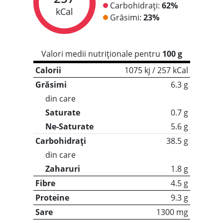
Carbohidrați:
62%
kCal
Grăsimi:
23%
Valori medii nutriționale pentru
100 g
Calorii
1075 kj / 257 kCal
Grăsimi
6.3 g
din care
Saturate
0.7 g
Ne-Saturate
5.6 g
Carbohidrați
38.5 g
din care
Zaharuri
1.8 g
Fibre
4.5 g
Proteine
9.3 g
Sare
1300 mg