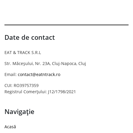
Date de contact
EAT & TRACK S.R.L
Str. Măceșului, Nr. 23A, Cluj-Napoca, Cluj
Email:
contact@eatntrack.ro
CUI: RO39757359
Registrul Comerțului: J12/1798/2021
Navigație
Acasă