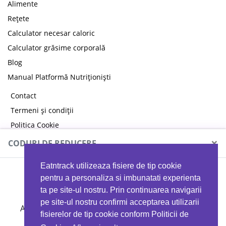
Alimente
Rețete
Calculator necesar caloric
Calculator grăsime corporală
Blog
Manual Platformă Nutriționiști
Contact
Termeni și condiții
Politica Cookie
Politica de confidențialitate
×
CODURI DE REDUCERE
Eatntrack utilizeaza fisiere de tip cookie
MYPROTEIN
pentru a personaliza si imbunatati experienta
ta pe site-ul nostru. Prin continuarea navigarii
pe site-ul nostru confirmi acceptarea utilizarii
Ai
40%
reducere la orice comandă folosind codul
fisierelor de tip cookie conform Politicii de
EATTRACK