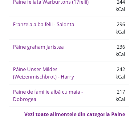
Paine feliata Warburtons (17felii)
244
kCal
Franzela alba felii - Salonta
296
kCal
Pâine graham Jaristea
236
kCal
Pâine Unser Mildes
242
(Weizenmischbrot) - Harry
kCal
Paine de familie albă cu maia -
217
Dobrogea
kCal
Vezi toate alimentele din categoria Paine