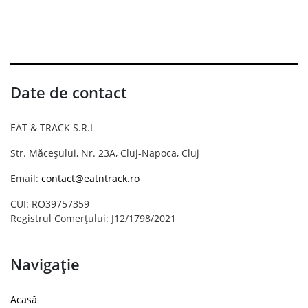
Date de contact
EAT & TRACK S.R.L
Str. Măceșului, Nr. 23A, Cluj-Napoca, Cluj
Email:
contact@eatntrack.ro
CUI: RO39757359
Registrul Comerțului: J12/1798/2021
Navigație
Acasă