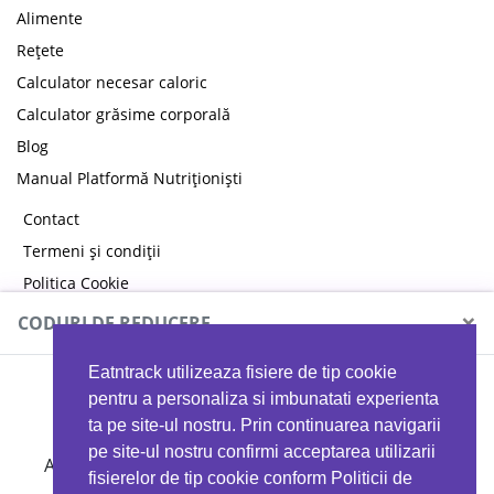
Alimente
Rețete
Calculator necesar caloric
Calculator grăsime corporală
Blog
Manual Platformă Nutriționiști
Contact
Termeni și condiții
Politica Cookie
Politica de confidențialitate
×
CODURI DE REDUCERE
Eatntrack utilizeaza fisiere de tip cookie
MYPROTEIN
pentru a personaliza si imbunatati experienta
ta pe site-ul nostru. Prin continuarea navigarii
pe site-ul nostru confirmi acceptarea utilizarii
Ai
40%
reducere la orice comandă folosind codul
fisierelor de tip cookie conform Politicii de
EATTRACK