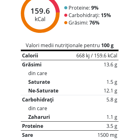
Proteine:
9%
159.6
Carbohidrați:
15%
kCal
Grăsimi:
76%
Valori medii nutriționale pentru
100 g
Calorii
668 kj / 159.6 kCal
Grăsimi
13.6 g
din care
Saturate
1.5 g
Ne-Saturate
12.1 g
Carbohidrați
5.8 g
din care
Zaharuri
1.1 g
Proteine
3.5 g
Sare
1500 mg