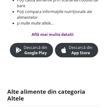
Poți căuta alimente prin scanarea codului de
bare
Poți compara informațiile nutriționale ale
alimentelor
și multe multe altele...
Află mai multe detalii
Descarcă din
Descarcă din
Google Play
App Store
Alte alimente din categoria
Altele