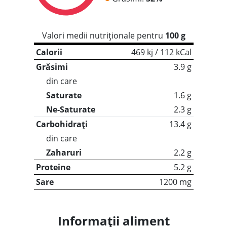
Valori medii nutriționale pentru
100 g
Calorii
469 kj / 112 kCal
Grăsimi
3.9 g
din care
Saturate
1.6 g
Ne-Saturate
2.3 g
Carbohidrați
13.4 g
din care
Zaharuri
2.2 g
Proteine
5.2 g
Sare
1200 mg
Informații aliment