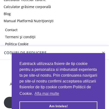
Calculator grăsime corporală
Blog
Manual Platformă Nutriționiști
Contact
Termeni și condiții
Politica Cookie
Politica de confidențialitate
×
CODURI DE REDUCERE
Eatntrack utilizeaza fisiere de tip cookie
MYPROTEIN
pentru a personaliza si imbunatati experienta
ta pe site-ul nostru. Prin continuarea navigarii
pe site-ul nostru confirmi acceptarea utilizarii
Ai
40%
reducere la orice comandă folosind codul
fisierelor de tip cookie conform Politicii de
EATTRACK
Cookie.
Afla mai multe
Profită acum
Am Inteles!