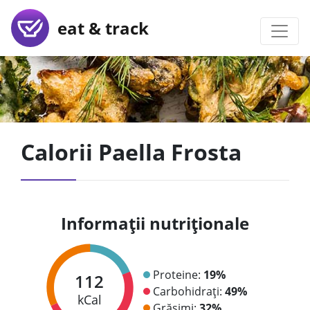
eat & track
Calorii Paella Frosta
Informații nutriționale
Proteine:
19%
112
Carbohidrați:
49%
kCal
Grăsimi:
32%