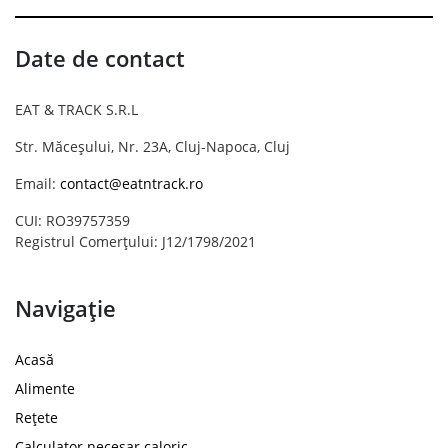
Date de contact
EAT & TRACK S.R.L
Str. Măceșului, Nr. 23A, Cluj-Napoca, Cluj
Email:
contact@eatntrack.ro
CUI: RO39757359
Registrul Comerțului: J12/1798/2021
Navigație
Acasă
Alimente
Rețete
Calculator necesar caloric