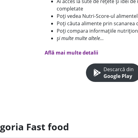
Ai acces la sute de rețete și idei d
completate
Poți vedea Nutri-Score-ul alimente
Poți căuta alimente prin scanarea 
Poți compara informațiile nutrițion
și multe multe altele...
Află mai multe detalii
Descarcă din
Google Play
goria Fast food