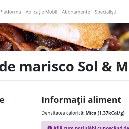
(current)
(current)
Platforma
Aplicație Mobil
Abonamente
Specialiști
 de marisco Sol & Ma
le
Informații aliment
Densitatea calorică:
Mica (1.37kCal/g)
Află cum poți slăbi cunoscând de