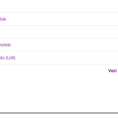
dak
teleki
do (Lidl)
Vezi