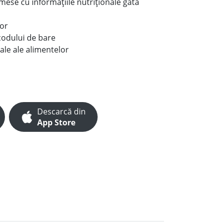
e mese cu informațiile nutriționale gata
lor
codului de bare
ale ale alimentelor
Descarcă din
App Store