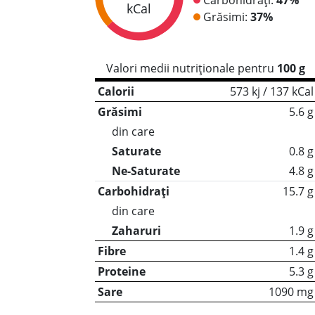
kCal
Grăsimi:
37%
Valori medii nutriționale pentru
100 g
Calorii
573 kj / 137 kCal
Grăsimi
5.6 g
din care
Saturate
0.8 g
Ne-Saturate
4.8 g
Carbohidrați
15.7 g
din care
Zaharuri
1.9 g
Fibre
1.4 g
Proteine
5.3 g
Sare
1090 mg