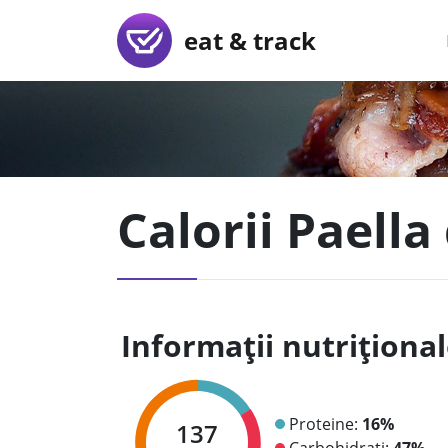
eat & track
Calorii Paella
Informații nutriționa
Proteine:
16%
137
Carbohidrați:
47%