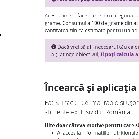
Acest aliment face parte din categoria Fas
grame. Consumul a 100 de grame din ace
cantitatea zilnică estimată pentru un adu
Dacă vrei să afli necesarul tău calori
a-ți atinge obiectivul,
îl poți calcula a
Încearcă și aplicați
Eat & Track - Cel mai rapid și ușor
alimente exclusiv din România
Uite doar câteva motive pentru care să
Ai acces la informațiile nutriționa