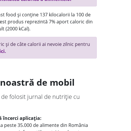
t food și conține 137 kilocalorii la 100 de
st produs reprezintă 7% aport caloric din
lt (2000 kCal).
c și de câte calorii ai nevoie zilnic pentru
ici.
a noastră de mobil
 de folosit jurnal de nutriție cu
 încerci aplicația:
le a peste 35.000 de alimente din România