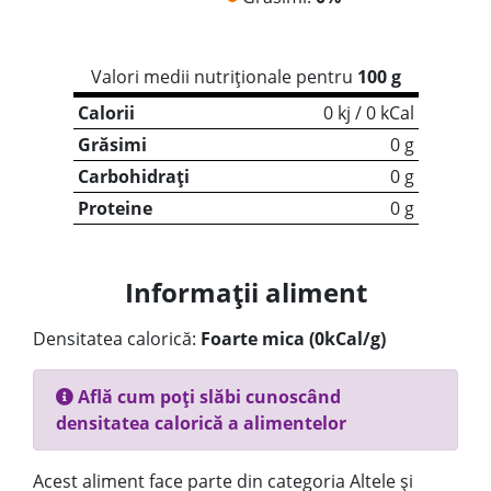
Valori medii nutriționale pentru
100 g
Calorii
0 kj / 0 kCal
Grăsimi
0 g
Carbohidrați
0 g
Proteine
0 g
Informații aliment
Densitatea calorică:
Foarte mica (0kCal/g)
Află cum poți slăbi cunoscând
densitatea calorică a alimentelor
Acest aliment face parte din categoria Altele și