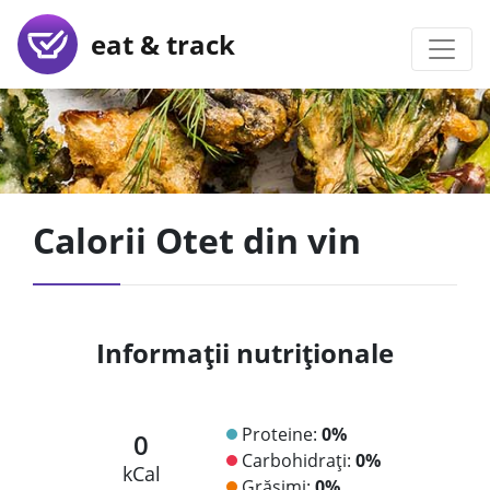
eat & track
Calorii Otet din vin
Informații nutriționale
Proteine:
0%
0
Carbohidrați:
0%
kCal
Grăsimi:
0%