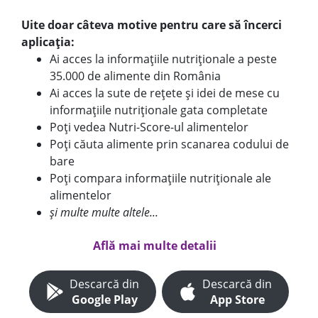
Uite doar câteva motive pentru care să încerci
aplicația:
Ai acces la informațiile nutriționale a peste
35.000 de alimente din România
Ai acces la sute de rețete și idei de mese cu
informațiile nutriționale gata completate
Poți vedea Nutri-Score-ul alimentelor
Poți căuta alimente prin scanarea codului de
bare
Poți compara informațiile nutriționale ale
alimentelor
și multe multe altele...
Află mai multe detalii
Descarcă din
Descarcă din
Google Play
App Store