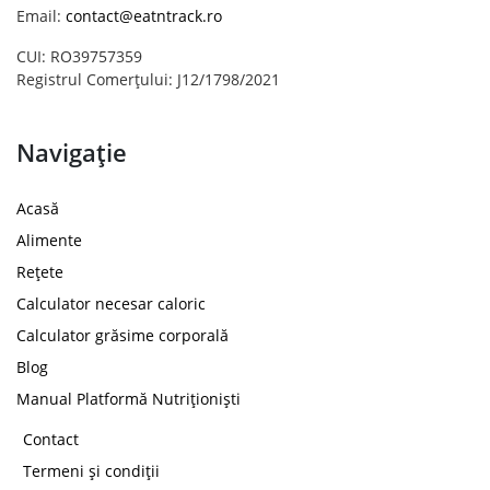
Email:
contact@eatntrack.ro
CUI: RO39757359
Registrul Comerțului: J12/1798/2021
Navigație
Acasă
Alimente
Rețete
Calculator necesar caloric
Calculator grăsime corporală
Blog
Manual Platformă Nutriționiști
Contact
Termeni și condiții