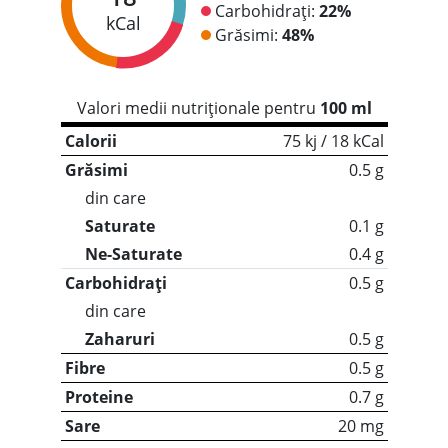
Carbohidrați:
22%
kCal
Grăsimi:
48%
Valori medii nutriționale pentru
100 ml
Calorii
75 kj / 18 kCal
Grăsimi
0.5 g
din care
Saturate
0.1 g
Ne-Saturate
0.4 g
Carbohidrați
0.5 g
din care
Zaharuri
0.5 g
Fibre
0.5 g
Proteine
0.7 g
Sare
20 mg