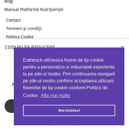
Blog
Manual Platformă Nutriționiști
Contact
Termeni și condiții
Politica Cookie
Politica de confidențialitate
×
CODURI DE REDUCERE
Eatntrack utilizeaza fisiere de tip cookie
MYPROTEIN
pentru a personaliza si imbunatati experienta
ta pe site-ul nostru. Prin continuarea navigarii
pe site-ul nostru confirmi acceptarea utilizarii
Ai
40%
reducere la orice comandă folosind codul
fisierelor de tip cookie conform Politicii de
EATTRACK
Cookie.
Afla mai multe
Profită acum
Am Inteles!
Copyright © 2026 EAT & TRACK S.R.L