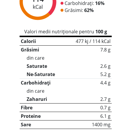
Carbohidrați:
16%
kCal
Grăsimi:
62%
Valori medii nutriționale pentru
100 g
Calorii
477 kj / 114 kCal
Grăsimi
7.8 g
din care
Saturate
2.6 g
Ne-Saturate
5.2 g
Carbohidrați
4.4 g
din care
Zaharuri
2.7 g
Fibre
0.7 g
Proteine
6.1 g
Sare
1400 mg