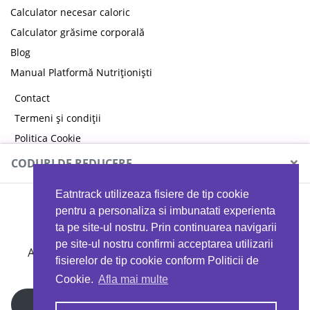
Calculator necesar caloric
Calculator grăsime corporală
Blog
Manual Platformă Nutriționiști
Contact
Termeni și condiții
Politica Cookie
Politica de confidențialitate
×
CODURI DE REDUCERE
Eatntrack utilizeaza fisiere de tip cookie
MYPROTEIN
pentru a personaliza si imbunatati experienta
ta pe site-ul nostru. Prin continuarea navigarii
pe site-ul nostru confirmi acceptarea utilizarii
Ai
40%
reducere la orice comandă folosind codul
fisierelor de tip cookie conform Politicii de
EATTRACK
Cookie.
Afla mai multe
Profită acum