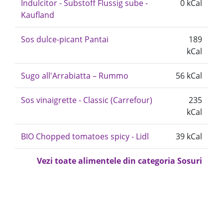
Indulcitor - Substoff Flussig sube -
0 kCal
Kaufland
Sos dulce-picant Pantai
189
kCal
Sugo all'Arrabiatta – Rummo
56 kCal
Sos vinaigrette - Classic (Carrefour)
235
kCal
BIO Chopped tomatoes spicy - Lidl
39 kCal
Vezi toate alimentele din categoria Sosuri