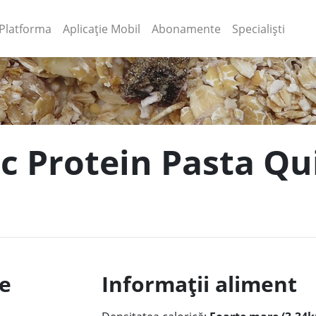
(current)
(current)
Platforma
Aplicație Mobil
Abonamente
Specialiști
ic Protein Pasta Q
le
Informații aliment