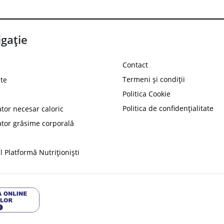
gație
Contact
Termeni și condiții
te
Politica Cookie
Politica de confidențialitate
ator necesar caloric
PROT
ator grăsime corporală
Ai
10%
reducere la
folosind codul
 Platformă Nutriționiști
Profită 