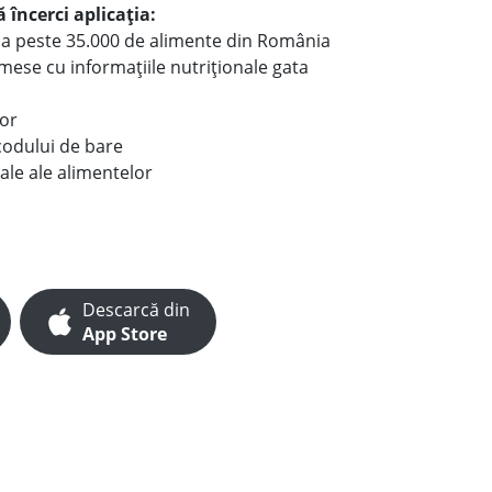
 încerci aplicația:
le a peste 35.000 de alimente din România
e mese cu informațiile nutriționale gata
lor
codului de bare
ale ale alimentelor
Descarcă din
App Store