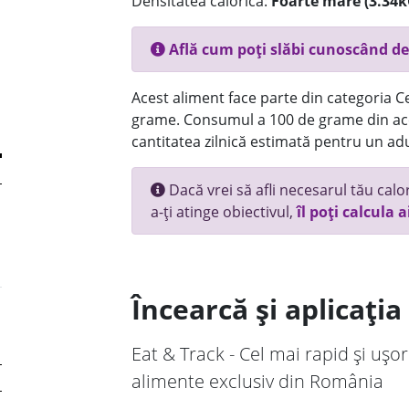
Densitatea calorică:
Foarte mare (3.34k
Află cum poți slăbi cunoscând de
Acest aliment face parte din categoria Ce
grame. Consumul a 100 de grame din ace
cantitatea zilnică estimată pentru un adu
Dacă vrei să afli necesarul tău calori
a-ți atinge obiectivul,
îl poți calcula a
Încearcă și aplicați
Eat & Track - Cel mai rapid și ușor
alimente exclusiv din România