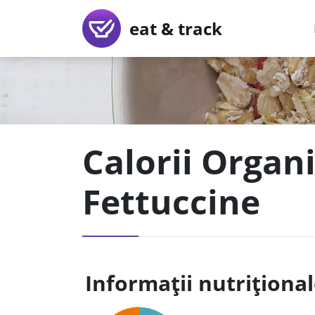
eat & track
Calorii Organ
Fettuccine
Informații nutriționa