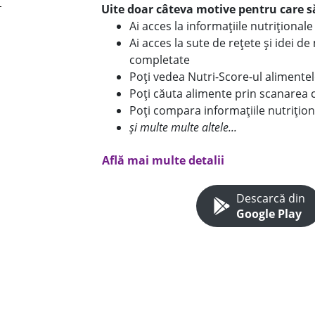
Uite doar câteva motive pentru care să
Ai acces la informațiile nutriționa
Ai acces la sute de rețete și idei d
completate
Poți vedea Nutri-Score-ul alimente
Poți căuta alimente prin scanarea 
Poți compara informațiile nutrițion
și multe multe altele...
Află mai multe detalii
Descarcă din
Google Play