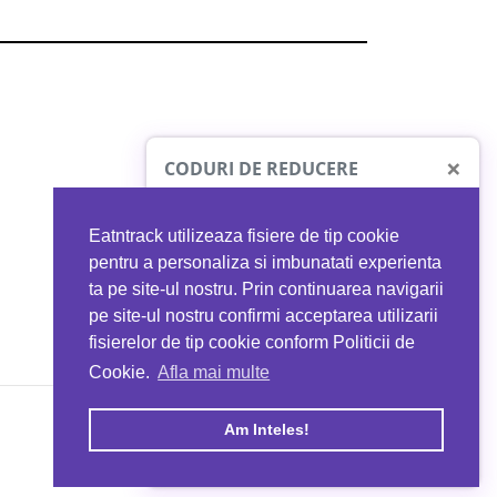
×
CODURI DE REDUCERE
Eatntrack utilizeaza fisiere de tip cookie
O41
MYPROTEIN
pentru a personaliza si imbunatati experienta
ta pe site-ul nostru. Prin continuarea navigarii
 orice comandă
Ai
40%
reducere la orice comandă
pe site-ul nostru confirmi acceptarea utilizarii
EATNTRACK
folosind codul
EATTRACK
fisierelor de tip cookie conform Politicii de
Cookie.
Afla mai multe
acum
Profită acum
Am Inteles!
Copyright © 2026 EAT & TRACK S.R.L