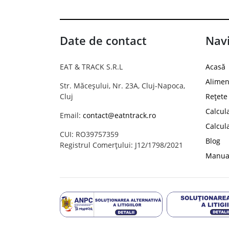
Date de contact
Navi
EAT & TRACK S.R.L
Acasă
Alimen
Str. Măceșului, Nr. 23A, Cluj-Napoca,
Cluj
Rețete
Calcul
Email:
contact@eatntrack.ro
Calcul
CUI: RO39757359
Blog
Registrul Comerțului: J12/1798/2021
Manual