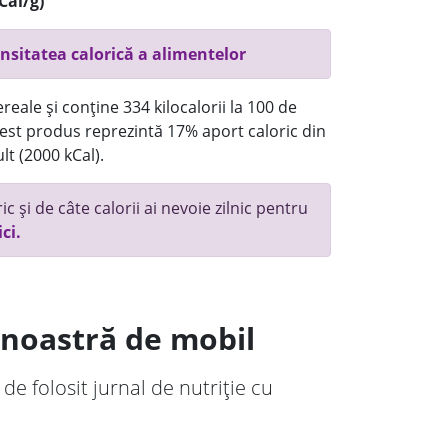
Cal/g)
nsitatea calorică a alimentelor
reale și conține 334 kilocalorii la 100 de
st produs reprezintă 17% aport caloric din
lt (2000 kCal).
c și de câte calorii ai nevoie zilnic pentru
ici.
a noastră de mobil
 de folosit jurnal de nutriție cu