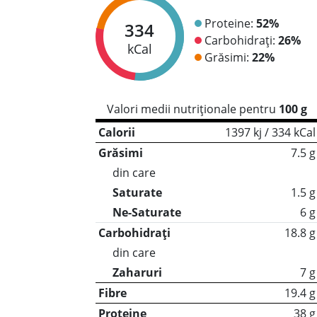
Proteine:
52%
334
Carbohidrați:
26%
kCal
Grăsimi:
22%
Valori medii nutriționale pentru
100 g
Calorii
1397 kj / 334 kCal
Grăsimi
7.5 g
din care
Saturate
1.5 g
Ne-Saturate
6 g
Carbohidrați
18.8 g
din care
Zaharuri
7 g
Fibre
19.4 g
Proteine
38 g