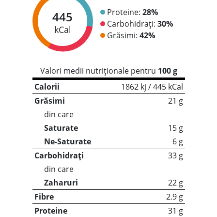
Proteine:
28%
445
Carbohidrați:
30%
kCal
Grăsimi:
42%
Valori medii nutriționale pentru
100 g
Calorii
1862 kj / 445 kCal
Grăsimi
21 g
din care
Saturate
15 g
Ne-Saturate
6 g
Carbohidrați
33 g
din care
Zaharuri
22 g
Fibre
2.9 g
Proteine
31 g