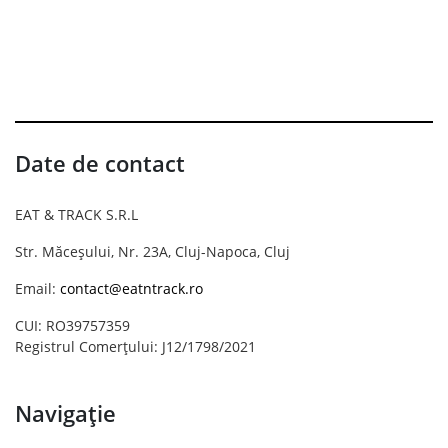
Date de contact
EAT & TRACK S.R.L
Str. Măceșului, Nr. 23A, Cluj-Napoca, Cluj
Email:
contact@eatntrack.ro
CUI: RO39757359
Registrul Comerțului: J12/1798/2021
Navigație