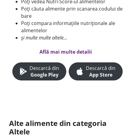
Poți vedea Nutri-Score-ul alimentelor
Poți căuta alimente prin scanarea codului de
bare
Poți compara informațiile nutriționale ale
alimentelor
și multe multe altele...
Află mai multe detalii
Descarcă din
Descarcă din
Google Play
App Store
Alte alimente din categoria
Altele