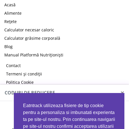
Acasă
Alimente
Rețete
Calculator necesar caloric
Calculator grăsime corporală
Blog
Manual Platformă Nutriționiști
Contact
Termeni și condiții
Politica Cookie
Politica de confidențialitate
×
CODURI DE REDUCERE
Eatntrack utilizeaza fisiere de tip cookie
MYPROTEIN
pentru a personaliza si imbunatati experienta
ta pe site-ul nostru. Prin continuarea navigarii
pe site-ul nostru confirmi acceptarea utilizarii