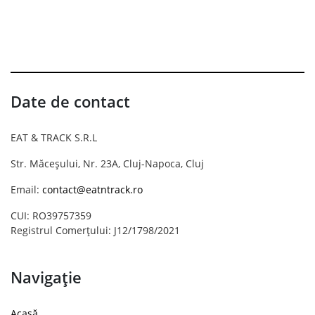
Date de contact
EAT & TRACK S.R.L
Str. Măceșului, Nr. 23A, Cluj-Napoca, Cluj
Email:
contact@eatntrack.ro
CUI: RO39757359
Registrul Comerțului: J12/1798/2021
Navigație
Acasă