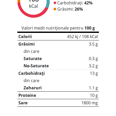
Carbohidrați:
42%
kCal
Grăsimi:
26%
Valori medii nutriționale pentru
100 g
Calorii
452 kj / 108 kCal
Grăsimi
3.5 g
din care
Saturate
0.3 g
Ne-Saturate
3.2 g
Carbohidrați
13 g
din care
Zaharuri
1.1 g
Proteine
10 g
Sare
1800 mg