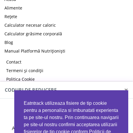
Alimente
Rețete
Calculator necesar caloric
Calculator grăsime corporală
Blog
Manual Platformă Nutriționiști
Contact
Termeni și condiții
Politica Cookie
Politica de confidențialitate
×
CODURI DE REDUCERE
Eatntrack utilizeaza fisiere de tip cookie
MYPROTEIN
pentru a personaliza si imbunatati experienta
ta pe site-ul nostru. Prin continuarea navigarii
pe site-ul nostru confirmi acceptarea utilizarii
Ai
40%
reducere la orice comandă folosind codul
fisierelor de tip cookie conform Politicii de