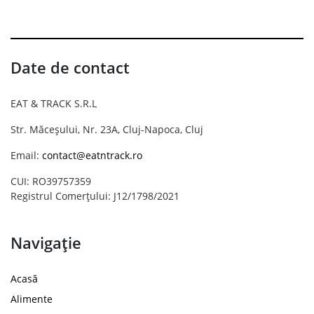
Date de contact
EAT & TRACK S.R.L
Str. Măceșului, Nr. 23A, Cluj-Napoca, Cluj
Email:
contact@eatntrack.ro
CUI: RO39757359
Registrul Comerțului: J12/1798/2021
Navigație
Acasă
Alimente