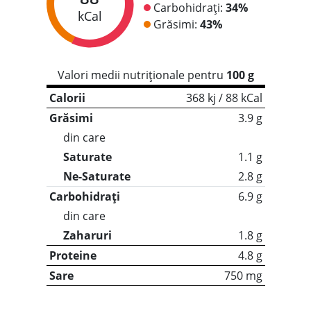
Carbohidrați:
34%
kCal
Grăsimi:
43%
Valori medii nutriționale pentru
100 g
Calorii
368 kj / 88 kCal
Grăsimi
3.9 g
din care
Saturate
1.1 g
Ne-Saturate
2.8 g
Carbohidrați
6.9 g
din care
Zaharuri
1.8 g
Proteine
4.8 g
Sare
750 mg