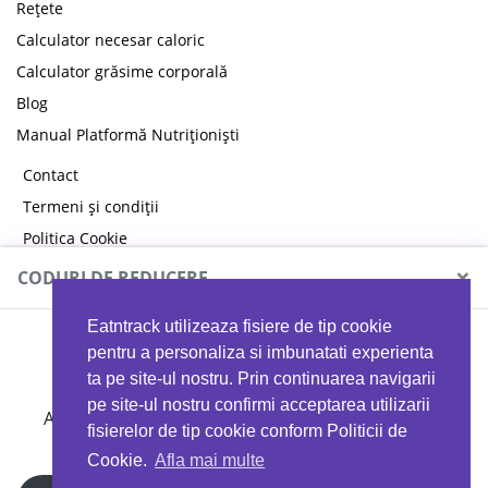
Rețete
Calculator necesar caloric
Calculator grăsime corporală
Blog
Manual Platformă Nutriționiști
Contact
Termeni și condiții
Politica Cookie
Politica de confidențialitate
×
CODURI DE REDUCERE
Eatntrack utilizeaza fisiere de tip cookie
MYPROTEIN
pentru a personaliza si imbunatati experienta
ta pe site-ul nostru. Prin continuarea navigarii
pe site-ul nostru confirmi acceptarea utilizarii
Ai
40%
reducere la orice comandă folosind codul
fisierelor de tip cookie conform Politicii de
EATTRACK
Cookie.
Afla mai multe