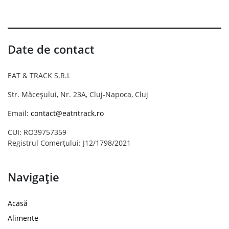
Date de contact
EAT & TRACK S.R.L
Str. Măceșului, Nr. 23A, Cluj-Napoca, Cluj
Email:
contact@eatntrack.ro
CUI: RO39757359
Registrul Comerțului: J12/1798/2021
Navigație
Acasă
Alimente