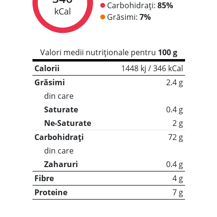
Carbohidrați:
85%
kCal
Grăsimi:
7%
Valori medii nutriționale pentru
100 g
Calorii
1448 kj / 346 kCal
Grăsimi
2.4 g
din care
Saturate
0.4 g
Ne-Saturate
2 g
Carbohidrați
72 g
din care
Zaharuri
0.4 g
Fibre
4 g
Proteine
7 g