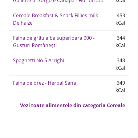
Gallette di Sorgo e Canapa - Fior di loto
kCal
Cereale Breakfast & Snack Fillies milk -
453
Delhaize
kCal
Faina de grâu alba superioara 000 -
344
Gusturi Românești
kCal
Spaghetti No.5 Arrighi
348
kCal
Faina de orez - Herbal Sana
349
kCal
Vezi toate alimentele din categoria Cereale