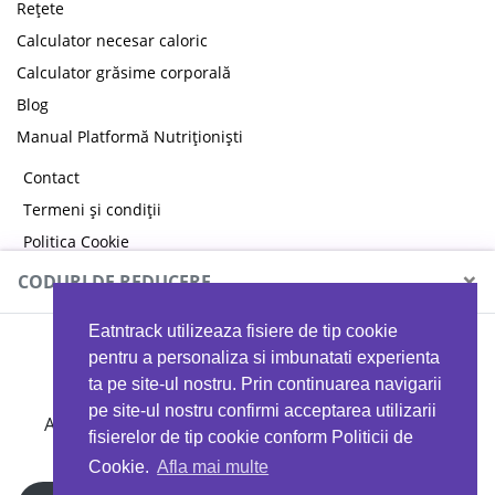
Rețete
Calculator necesar caloric
Calculator grăsime corporală
Blog
Manual Platformă Nutriționiști
Contact
Termeni și condiții
Politica Cookie
Politica de confidențialitate
×
CODURI DE REDUCERE
Eatntrack utilizeaza fisiere de tip cookie
MYPROTEIN
pentru a personaliza si imbunatati experienta
ta pe site-ul nostru. Prin continuarea navigarii
pe site-ul nostru confirmi acceptarea utilizarii
Ai
40%
reducere la orice comandă folosind codul
fisierelor de tip cookie conform Politicii de
EATTRACK
Cookie.
Afla mai multe