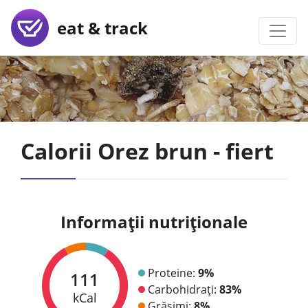
eat & track
Calorii Orez brun - fiert
Informații nutriționale
Proteine:
9%
111
Carbohidrați:
83%
kCal
Grăsimi:
8%