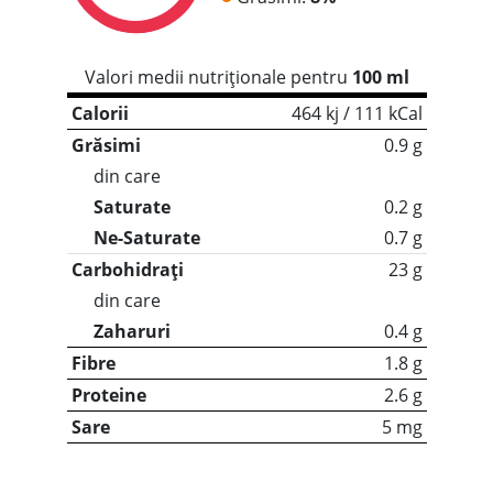
Valori medii nutriționale pentru
100 ml
Calorii
464 kj / 111 kCal
Grăsimi
0.9 g
din care
Saturate
0.2 g
Ne-Saturate
0.7 g
Carbohidrați
23 g
din care
Zaharuri
0.4 g
Fibre
1.8 g
Proteine
2.6 g
Sare
5 mg