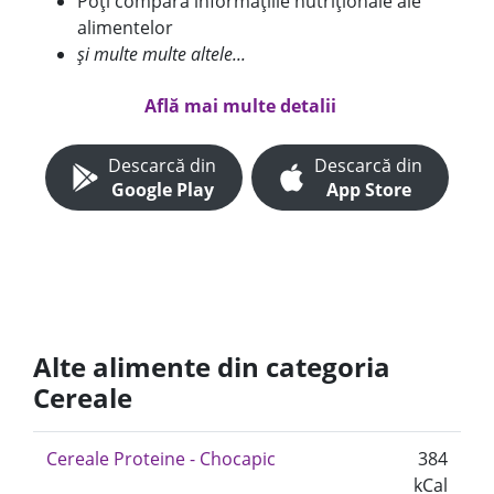
Poți compara informațiile nutriționale ale
alimentelor
și multe multe altele...
Află mai multe detalii
Descarcă din
Descarcă din
Google Play
App Store
Alte alimente din categoria
Cereale
Cereale Proteine - Chocapic
384
kCal