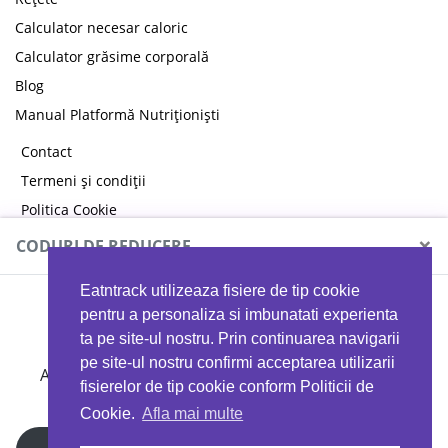
Calculator necesar caloric
Calculator grăsime corporală
Blog
Manual Platformă Nutriționiști
Contact
Termeni și condiții
Politica Cookie
Politica de confidențialitate
×
CODURI DE REDUCERE
Eatntrack utilizeaza fisiere de tip cookie
MYPROTEIN
pentru a personaliza si imbunatati experienta
ta pe site-ul nostru. Prin continuarea navigarii
pe site-ul nostru confirmi acceptarea utilizarii
Ai
40%
reducere la orice comandă folosind codul
fisierelor de tip cookie conform Politicii de
EATTRACK
Cookie.
Afla mai multe