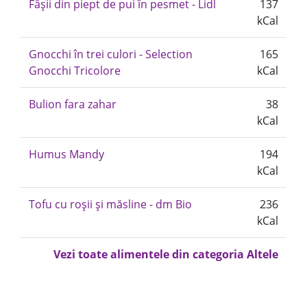
Fâșii din piept de pui în pesmet - Lidl
137
kCal
Gnocchi în trei culori - Selection
165
Gnocchi Tricolore
kCal
Bulion fara zahar
38
kCal
Humus Mandy
194
kCal
Tofu cu roșii și măsline - dm Bio
236
kCal
Vezi toate alimentele din categoria Altele