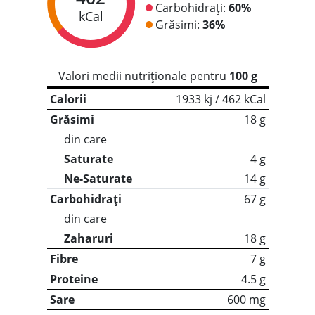
Carbohidrați:
60%
kCal
Grăsimi:
36%
Valori medii nutriționale pentru
100 g
Calorii
1933 kj / 462 kCal
Grăsimi
18 g
din care
Saturate
4 g
Ne-Saturate
14 g
Carbohidrați
67 g
din care
Zaharuri
18 g
Fibre
7 g
Proteine
4.5 g
Sare
600 mg