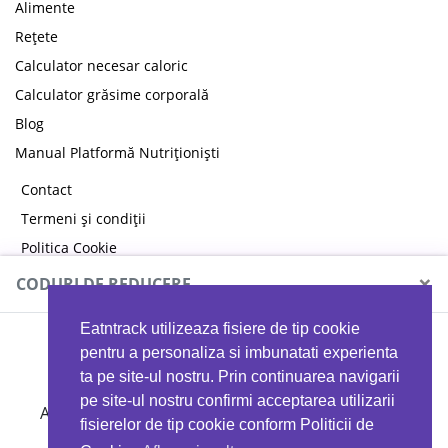
Alimente
Rețete
Calculator necesar caloric
Calculator grăsime corporală
Blog
Manual Platformă Nutriționiști
Contact
Termeni și condiții
Politica Cookie
Politica de confidențialitate
×
CODURI DE REDUCERE
Eatntrack utilizeaza fisiere de tip cookie
MYPROTEIN
pentru a personaliza si imbunatati experienta
ta pe site-ul nostru. Prin continuarea navigarii
pe site-ul nostru confirmi acceptarea utilizarii
Ai
40%
reducere la orice comandă folosind codul
fisierelor de tip cookie conform Politicii de
EATTRACK