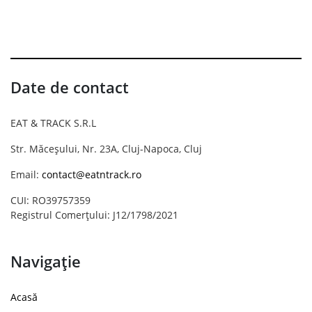
Date de contact
EAT & TRACK S.R.L
Str. Măceșului, Nr. 23A, Cluj-Napoca, Cluj
Email:
contact@eatntrack.ro
CUI: RO39757359
Registrul Comerțului: J12/1798/2021
Navigație
Acasă