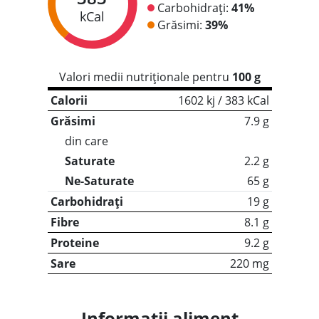
Carbohidrați:
41%
kCal
Grăsimi:
39%
Valori medii nutriționale pentru
100 g
Calorii
1602 kj / 383 kCal
Grăsimi
7.9 g
din care
Saturate
2.2 g
Ne-Saturate
65 g
Carbohidrați
19 g
Fibre
8.1 g
Proteine
9.2 g
Sare
220 mg
Informații aliment