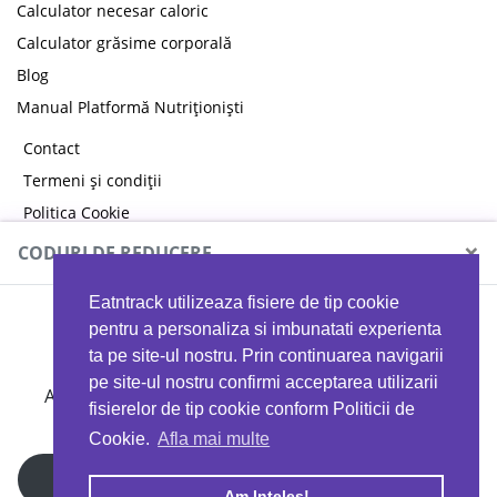
Calculator necesar caloric
Calculator grăsime corporală
Blog
Manual Platformă Nutriționiști
Contact
Termeni și condiții
Politica Cookie
Politica de confidențialitate
×
CODURI DE REDUCERE
Eatntrack utilizeaza fisiere de tip cookie
MYPROTEIN
pentru a personaliza si imbunatati experienta
ta pe site-ul nostru. Prin continuarea navigarii
pe site-ul nostru confirmi acceptarea utilizarii
Ai
40%
reducere la orice comandă folosind codul
fisierelor de tip cookie conform Politicii de
EATTRACK
Cookie.
Afla mai multe
Profită acum
Am Inteles!