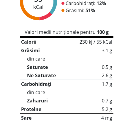
Carbohidrați:
12%
kCal
Grăsimi:
51%
Valori medii nutriționale pentru
100 g
Calorii
230 kj / 55 kCal
Grăsimi
3.1 g
din care
Saturate
0.5 g
Ne-Saturate
2.6 g
Carbohidrați
1.7 g
din care
Zaharuri
0.7 g
Proteine
5.2 g
Sare
4 mg