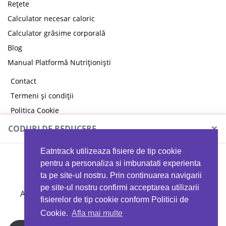
Rețete
Calculator necesar caloric
Calculator grăsime corporală
Blog
Manual Platformă Nutriționiști
Contact
Termeni și condiții
Politica Cookie
Politica de confidențialitate
×
CODURI DE REDUCERE
Eatntrack utilizeaza fisiere de tip cookie
MYPROTEIN
pentru a personaliza si imbunatati experienta
ta pe site-ul nostru. Prin continuarea navigarii
pe site-ul nostru confirmi acceptarea utilizarii
Ai
40%
reducere la orice comandă folosind codul
fisierelor de tip cookie conform Politicii de
EATTRACK
Cookie.
Afla mai multe