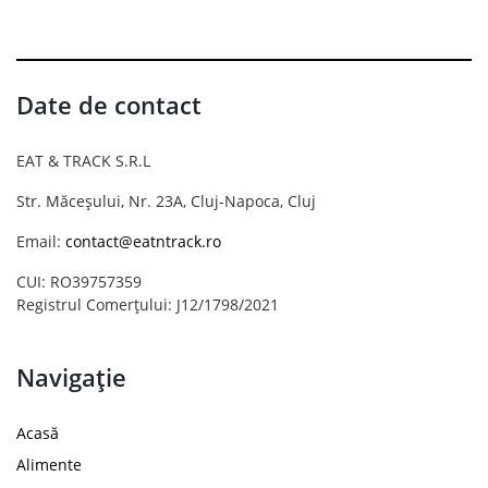
Date de contact
EAT & TRACK S.R.L
Str. Măceșului, Nr. 23A, Cluj-Napoca, Cluj
Email:
contact@eatntrack.ro
CUI: RO39757359
Registrul Comerțului: J12/1798/2021
Navigație
Acasă
Alimente