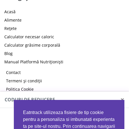
Acasă
Alimente
Rețete
Calculator necesar caloric
Calculator grăsime corporală
Blog
Manual Platformă Nutriționiști
Contact
Termeni și condiții
Politica Cookie
Politica de confidențialitate
×
CODURI DE REDUCERE
Eatntrack utilizeaza fisiere de tip cookie
MYPROTEIN
pentru a personaliza si imbunatati experienta
ta pe site-ul nostru. Prin continuarea navigarii