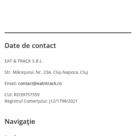
Date de contact
EAT & TRACK S.R.L
Str. Măceșului, Nr. 23A, Cluj-Napoca, Cluj
Email:
contact@eatntrack.ro
CUI: RO39757359
Registrul Comerțului: J12/1798/2021
Navigație