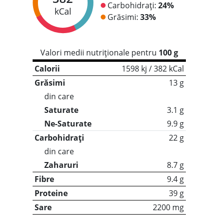
Carbohidrați:
24%
kCal
Grăsimi:
33%
Valori medii nutriționale pentru
100 g
Calorii
1598 kj / 382 kCal
Grăsimi
13 g
din care
Saturate
3.1 g
Ne-Saturate
9.9 g
Carbohidrați
22 g
din care
Zaharuri
8.7 g
Fibre
9.4 g
Proteine
39 g
Sare
2200 mg