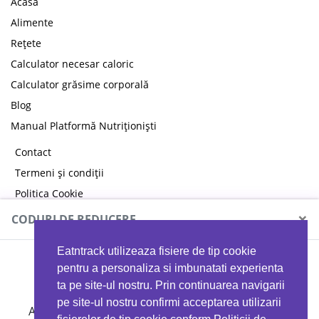
Acasă
Alimente
Rețete
Calculator necesar caloric
Calculator grăsime corporală
Blog
Manual Platformă Nutriționiști
Contact
Termeni și condiții
Politica Cookie
Politica de confidențialitate
×
CODURI DE REDUCERE
Eatntrack utilizeaza fisiere de tip cookie
MYPROTEIN
pentru a personaliza si imbunatati experienta
ta pe site-ul nostru. Prin continuarea navigarii
pe site-ul nostru confirmi acceptarea utilizarii
Ai
40%
reducere la orice comandă folosind codul