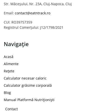
Str. Măceșului, Nr. 23A, Cluj-Napoca, Cluj
Email:
contact@eatntrack.ro
CUI: RO39757359
Registrul Comerțului: J12/1798/2021
Navigație
Acasă
Alimente
Rețete
Calculator necesar caloric
Calculator grăsime corporală
Blog
Manual Platformă Nutriționiști
Contact