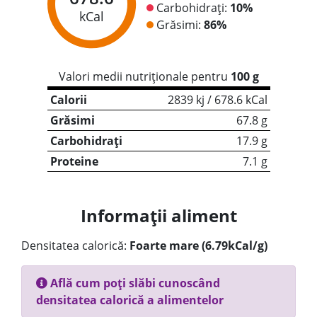
Carbohidrați:
10%
kCal
Grăsimi:
86%
Valori medii nutriționale pentru
100 g
Calorii
2839 kj / 678.6 kCal
Grăsimi
67.8 g
Carbohidrați
17.9 g
Proteine
7.1 g
Informații aliment
Densitatea calorică:
Foarte mare (6.79kCal/g)
Află cum poți slăbi cunoscând
densitatea calorică a alimentelor