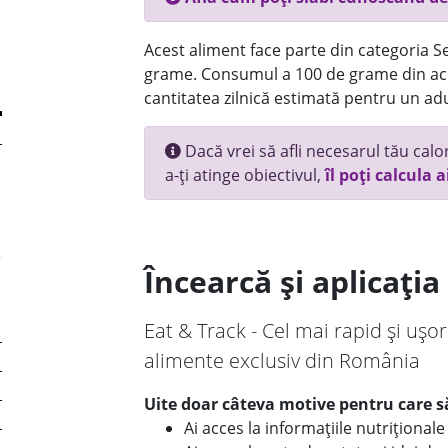
Acest aliment face parte din categoria Se
grame. Consumul a 100 de grame din ace
cantitatea zilnică estimată pentru un adu
Dacă vrei să afli necesarul tău calori
a-ți atinge obiectivul,
îl poți calcula a
Încearcă și aplicați
Eat & Track - Cel mai rapid și ușor
alimente exclusiv din România
Uite doar câteva motive pentru care să
Ai acces la informațiile nutriționa