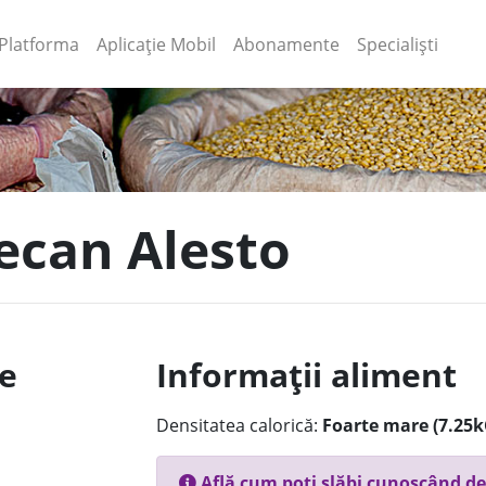
(current)
(current)
Platforma
Aplicație Mobil
Abonamente
Specialiști
Pecan Alesto
le
Informații aliment
Densitatea calorică:
Foarte mare (7.25k
Află cum poți slăbi cunoscând de