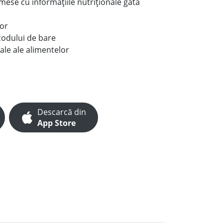
e mese cu informațiile nutriționale gata
lor
codului de bare
ale ale alimentelor
Descarcă din
App Store