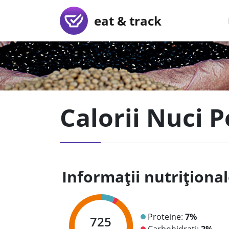
eat & track
Calorii Nuci 
Informații nutriționa
Proteine:
7%
725
Carbohidrați:
2%