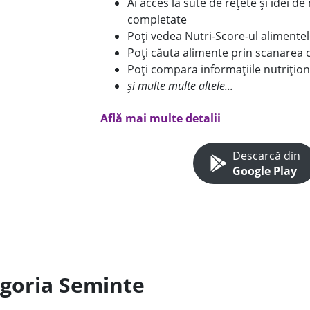
Ai acces la sute de rețete și idei d
completate
Poți vedea Nutri-Score-ul alimente
Poți căuta alimente prin scanarea 
Poți compara informațiile nutrițion
și multe multe altele...
Află mai multe detalii
Descarcă din
Google Play
egoria Seminte