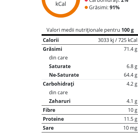
kCal
Grăsimi:
91%
Valori medii nutriționale pentru
100 g
Calorii
3033 kj / 725 kCal
Grăsimi
71.4 g
din care
Saturate
6.8 g
Ne-Saturate
64.4 g
Carbohidrați
4.2 g
din care
Zaharuri
4.1 g
Fibre
10 g
Proteine
11.5 g
Sare
10 mg