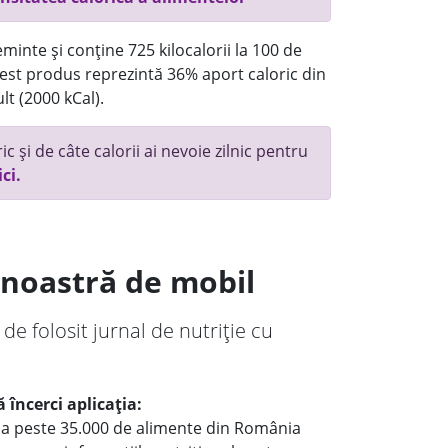
minte și conține 725 kilocalorii la 100 de
st produs reprezintă 36% aport caloric din
lt (2000 kCal).
c și de câte calorii ai nevoie zilnic pentru
ici.
a noastră de mobil
 de folosit jurnal de nutriție cu
 încerci aplicația:
le a peste 35.000 de alimente din România