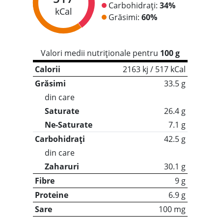
Carbohidrați:
34%
kCal
Grăsimi:
60%
Valori medii nutriționale pentru
100 g
Calorii
2163 kj / 517 kCal
Grăsimi
33.5 g
din care
Saturate
26.4 g
Ne-Saturate
7.1 g
Carbohidrați
42.5 g
din care
Zaharuri
30.1 g
Fibre
9 g
Proteine
6.9 g
Sare
100 mg