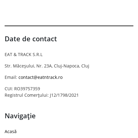
Date de contact
EAT & TRACK S.R.L
Str. Măceșului, Nr. 23A, Cluj-Napoca, Cluj
Email:
contact@eatntrack.ro
CUI: RO39757359
Registrul Comerțului: J12/1798/2021
Navigație
Acasă