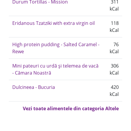
Durum Tortillas - Mission
311
kCal
Eridanous Tzatziki with extra virgin oil
118
kCal
High protein pudding - Salted Caramel -
76
Rewe
kCal
Mini pateuri cu urdă și telemea de vacă
306
- Cămara Noastră
kCal
Dulcineea - Bucuria
420
kCal
Vezi toate alimentele din categoria Altele