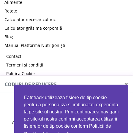
Alimente
Rețete
Calculator necesar caloric
Calculator grăsime corporală
Blog
Manual Platformă Nutriționiști
Contact
Termeni și condiții
Politica Cookie
Politica de confidențialitate
×
CODURI DE REDUCERE
Eatntrack utilizeaza fisiere de tip cookie
MYPROTEIN
pentru a personaliza si imbunatati experienta
ta pe site-ul nostru. Prin continuarea navigarii
pe site-ul nostru confirmi acceptarea utilizarii
Ai
40%
reducere la orice comandă folosind codul
fisierelor de tip cookie conform Politicii de
EATTRACK