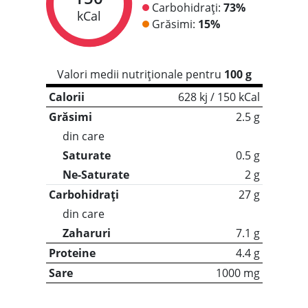
Carbohidrați:
73%
kCal
Grăsimi:
15%
Valori medii nutriționale pentru
100 g
Calorii
628 kj / 150 kCal
Grăsimi
2.5 g
din care
Saturate
0.5 g
Ne-Saturate
2 g
Carbohidrați
27 g
din care
Zaharuri
7.1 g
Proteine
4.4 g
Sare
1000 mg