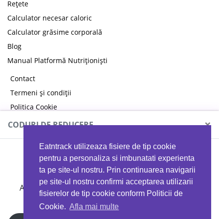
Rețete
Calculator necesar caloric
Calculator grăsime corporală
Blog
Manual Platformă Nutriționiști
Contact
Termeni și condiții
Politica Cookie
Politica de confidențialitate
×
CODURI DE REDUCERE
Eatntrack utilizeaza fisiere de tip cookie
MYPROTEIN
pentru a personaliza si imbunatati experienta
ta pe site-ul nostru. Prin continuarea navigarii
pe site-ul nostru confirmi acceptarea utilizarii
Ai
40%
reducere la orice comandă folosind codul
fisierelor de tip cookie conform Politicii de
EATTRACK
Cookie.
Afla mai multe