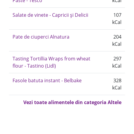
Paste - Tesco
kCal
Salate de vinete - Capricii și Delicii
107
kCal
Pate de ciuperci Alnatura
204
kCal
Tasting Tortillia Wraps from wheat
297
flour - Tastino (Lidl)
kCal
Fasole batuta instant - Belbake
328
kCal
Vezi toate alimentele din categoria Altele