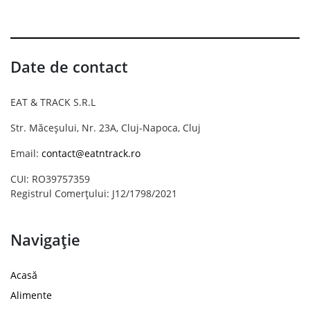
Date de contact
EAT & TRACK S.R.L
Str. Măceșului, Nr. 23A, Cluj-Napoca, Cluj
Email:
contact@eatntrack.ro
CUI: RO39757359
Registrul Comerțului: J12/1798/2021
Navigație
Acasă
Alimente