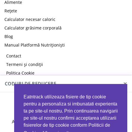
Alimente
Rețete
Calculator necesar caloric
Calculator grăsime corporală
Blog
Manual Platformă Nutriționiști
Contact
Termeni și condiții
Politica Cookie
Politica de confidențialitate
×
CODURI DE REDUCERE
Eatntrack utilizeaza fisiere de tip cookie
MYPROTEIN
pentru a personaliza si imbunatati experienta
ta pe site-ul nostru. Prin continuarea navigarii
pe site-ul nostru confirmi acceptarea utilizarii
Ai
40%
reducere la orice comandă folosind codul
fisierelor de tip cookie conform Politicii de
EATTRACK