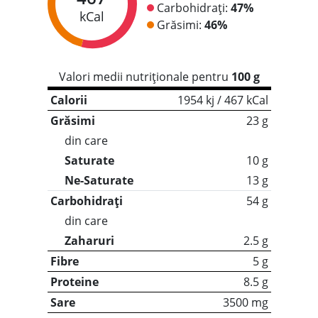
Carbohidrați:
47%
kCal
Grăsimi:
46%
Valori medii nutriționale pentru
100 g
Calorii
1954 kj / 467 kCal
Grăsimi
23 g
din care
Saturate
10 g
Ne-Saturate
13 g
Carbohidrați
54 g
din care
Zaharuri
2.5 g
Fibre
5 g
Proteine
8.5 g
Sare
3500 mg