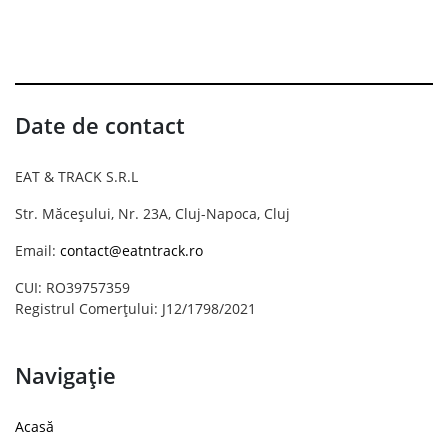
Date de contact
EAT & TRACK S.R.L
Str. Măceșului, Nr. 23A, Cluj-Napoca, Cluj
Email:
contact@eatntrack.ro
CUI: RO39757359
Registrul Comerțului: J12/1798/2021
Navigație
Acasă