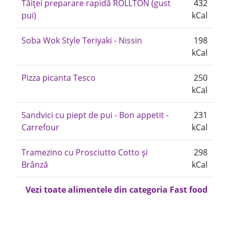
Tăiței preparare rapidă ROLLTON (gust
432
pui)
kCal
Soba Wok Style Teriyaki - Nissin
198
kCal
Pizza picanta Tesco
250
kCal
Sandvici cu piept de pui - Bon appetit -
231
Carrefour
kCal
Tramezino cu Prosciutto Cotto și
298
Brânză
kCal
Vezi toate alimentele din categoria Fast food