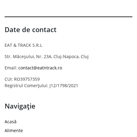
Date de contact
EAT & TRACK S.R.L
Str. Măceșului, Nr. 23A, Cluj-Napoca, Cluj
Email:
contact@eatntrack.ro
CUI: RO39757359
Registrul Comerțului: J12/1798/2021
Navigație
Acasă
Alimente