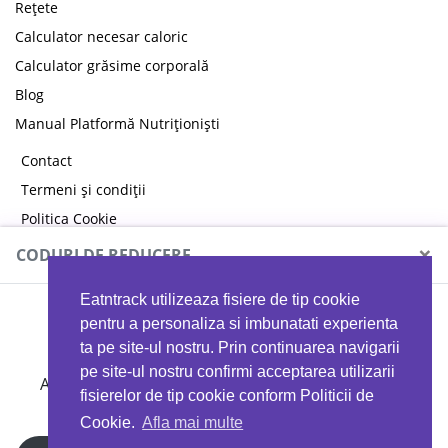
Rețete
Calculator necesar caloric
Calculator grăsime corporală
Blog
Manual Platformă Nutriționiști
Contact
Termeni și condiții
Politica Cookie
Politica de confidențialitate
×
CODURI DE REDUCERE
Eatntrack utilizeaza fisiere de tip cookie
MYPROTEIN
pentru a personaliza si imbunatati experienta
ta pe site-ul nostru. Prin continuarea navigarii
pe site-ul nostru confirmi acceptarea utilizarii
Ai
40%
reducere la orice comandă folosind codul
fisierelor de tip cookie conform Politicii de
EATTRACK
Cookie.
Afla mai multe