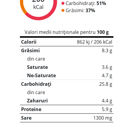
Carbohidrați:
51%
kCal
Grăsimi:
37%
Valori medii nutriționale pentru
100 g
Calorii
862 kj / 206 kCal
Grăsimi
8.3 g
din care
Saturate
3.6 g
Ne-Saturate
4.7 g
Carbohidrați
25.8 g
din care
Zaharuri
4.4 g
Proteine
5.9 g
Sare
1300 mg