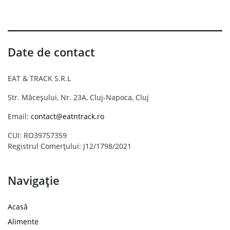
Date de contact
EAT & TRACK S.R.L
Str. Măceșului, Nr. 23A, Cluj-Napoca, Cluj
Email:
contact@eatntrack.ro
CUI: RO39757359
Registrul Comerțului: J12/1798/2021
Navigație
Acasă
Alimente