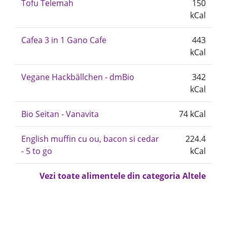
Tofu Telemah
150
kCal
Cafea 3 in 1 Gano Cafe
443
kCal
Vegane Hackbällchen - dmBio
342
kCal
Bio Seitan - Vanavita
74 kCal
English muffin cu ou, bacon si cedar
224.4
- 5 to go
kCal
Vezi toate alimentele din categoria Altele