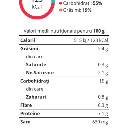
Carbohidrați:
55%
kCal
Grăsimi:
19%
Valori medii nutriționale pentru
100 g
Calorii
515 kj / 123 kCal
Grăsimi
2.4 g
din care
Saturate
0.3 g
Ne-Saturate
2.1 g
Carbohidrați
15 g
din care
Zaharuri
0.8 g
Fibre
6.3 g
Proteine
7.1 g
Sare
630 mg