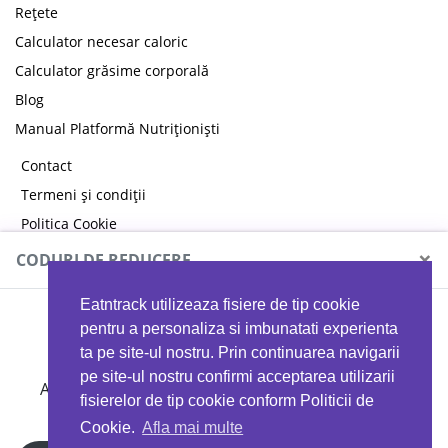
Rețete
Calculator necesar caloric
Calculator grăsime corporală
Blog
Manual Platformă Nutriționiști
Contact
Termeni și condiții
Politica Cookie
Politica de confidențialitate
×
CODURI DE REDUCERE
Eatntrack utilizeaza fisiere de tip cookie
MYPROTEIN
pentru a personaliza si imbunatati experienta
ta pe site-ul nostru. Prin continuarea navigarii
pe site-ul nostru confirmi acceptarea utilizarii
Ai
40%
reducere la orice comandă folosind codul
fisierelor de tip cookie conform Politicii de
EATTRACK
Cookie.
Afla mai multe