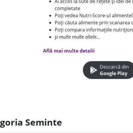
Ai acces la sute de rețete și idei d
completate
Poți vedea Nutri-Score-ul alimente
Poți căuta alimente prin scanarea 
Poți compara informațiile nutrițion
și multe multe altele...
Află mai multe detalii
Descarcă din
Google Play
egoria Seminte