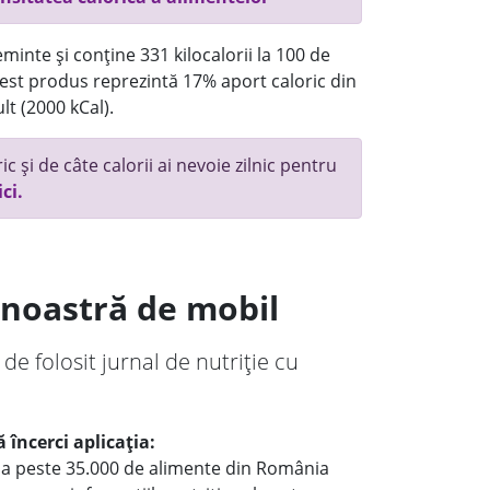
minte și conține 331 kilocalorii la 100 de
st produs reprezintă 17% aport caloric din
lt (2000 kCal).
c și de câte calorii ai nevoie zilnic pentru
ici.
a noastră de mobil
 de folosit jurnal de nutriție cu
 încerci aplicația:
le a peste 35.000 de alimente din România