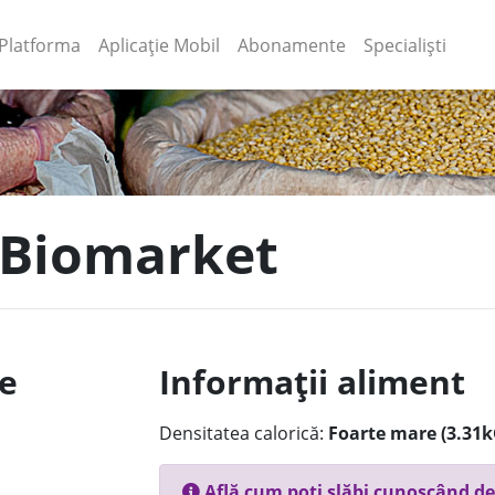
(current)
(current)
Platforma
Aplicație Mobil
Abonamente
Specialiști
- Biomarket
le
Informații aliment
Densitatea calorică:
Foarte mare (3.31k
Află cum poți slăbi cunoscând de