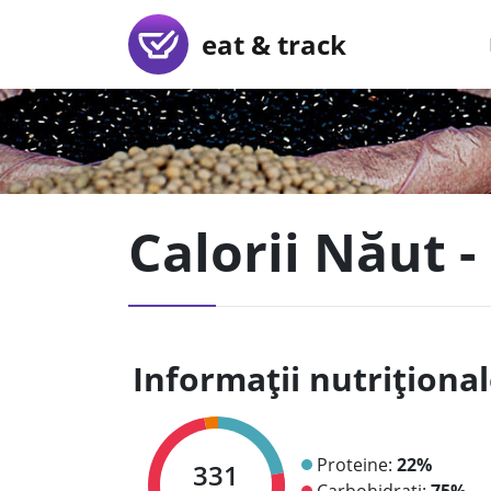
eat & track
Calorii Năut 
Informații nutriționa
Proteine:
22%
331
Carbohidrați:
75%