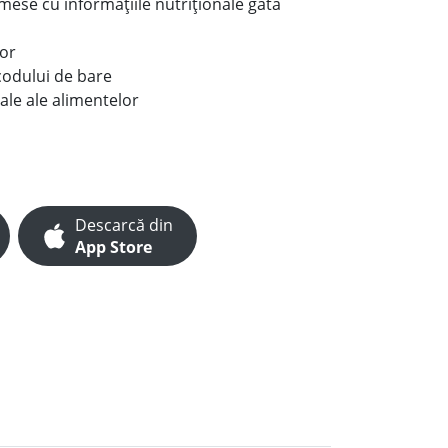
e mese cu informațiile nutriționale gata
lor
codului de bare
ale ale alimentelor
Descarcă din
App Store