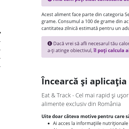
Acest aliment face parte din categoria Se
grame. Consumul a 100 de grame din ace
cantitatea zilnică estimată pentru un adu
Dacă vrei să afli necesarul tău calori
a-ți atinge obiectivul,
îl poți calcula a
Încearcă și aplicați
Eat & Track - Cel mai rapid și ușor
alimente exclusiv din România
Uite doar câteva motive pentru care să
Ai acces la informațiile nutriționa