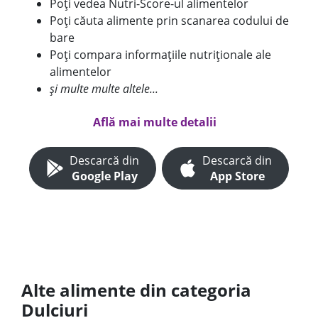
Poți vedea Nutri-Score-ul alimentelor
Poți căuta alimente prin scanarea codului de
bare
Poți compara informațiile nutriționale ale
alimentelor
și multe multe altele...
Află mai multe detalii
Descarcă din
Descarcă din
Google Play
App Store
Alte alimente din categoria
Dulciuri