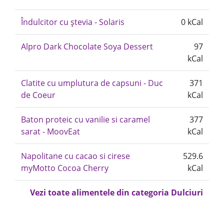
Îndulcitor cu ștevia - Solaris
0 kCal
Alpro Dark Chocolate Soya Dessert
97
kCal
Clatite cu umplutura de capsuni - Duc
371
de Coeur
kCal
Baton proteic cu vanilie si caramel
377
sarat - MoovEat
kCal
Napolitane cu cacao si cirese
529.6
myMotto Cocoa Cherry
kCal
Vezi toate alimentele din categoria Dulciuri