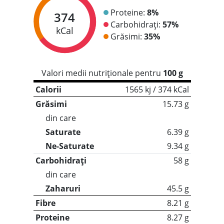
Proteine:
8%
374
Carbohidrați:
57%
kCal
Grăsimi:
35%
Valori medii nutriționale pentru
100 g
Calorii
1565 kj / 374 kCal
Grăsimi
15.73 g
din care
Saturate
6.39 g
Ne-Saturate
9.34 g
Carbohidrați
58 g
din care
Zaharuri
45.5 g
Fibre
8.21 g
Proteine
8.27 g