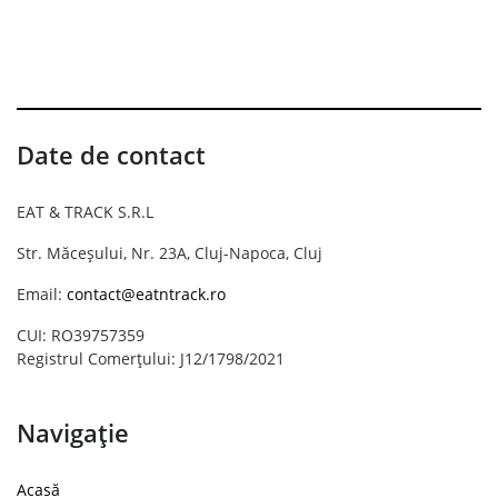
Date de contact
EAT & TRACK S.R.L
Str. Măceșului, Nr. 23A, Cluj-Napoca, Cluj
Email:
contact@eatntrack.ro
CUI: RO39757359
Registrul Comerțului: J12/1798/2021
Navigație
Acasă