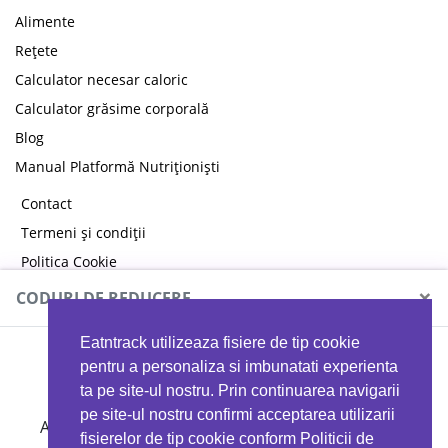
Alimente
Rețete
Calculator necesar caloric
Calculator grăsime corporală
Blog
Manual Platformă Nutriționiști
Contact
Termeni și condiții
Politica Cookie
Politica de confidențialitate
×
CODURI DE REDUCERE
Eatntrack utilizeaza fisiere de tip cookie
MYPROTEIN
pentru a personaliza si imbunatati experienta
ta pe site-ul nostru. Prin continuarea navigarii
pe site-ul nostru confirmi acceptarea utilizarii
Ai
40%
reducere la orice comandă folosind codul
fisierelor de tip cookie conform Politicii de