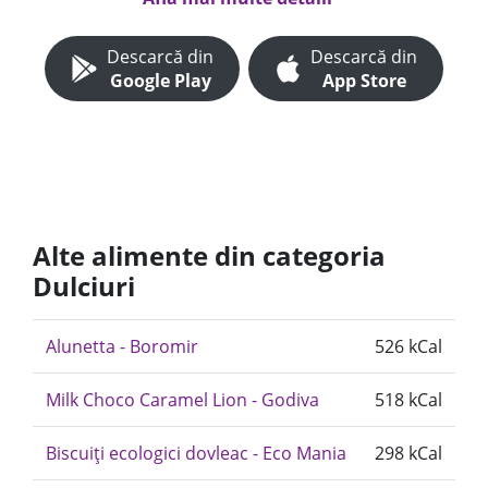
Descarcă din
Descarcă din
Google Play
App Store
Alte alimente din categoria
Dulciuri
Alunetta - Boromir
526 kCal
Milk Choco Caramel Lion - Godiva
518 kCal
Biscuiți ecologici dovleac - Eco Mania
298 kCal