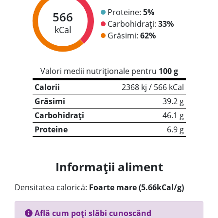
Proteine:
5%
566
Carbohidrați:
33%
kCal
Grăsimi:
62%
Valori medii nutriționale pentru
100 g
Calorii
2368 kj / 566 kCal
Grăsimi
39.2 g
Carbohidrați
46.1 g
Proteine
6.9 g
Informații aliment
Densitatea calorică:
Foarte mare (5.66kCal/g)
Află cum poți slăbi cunoscând