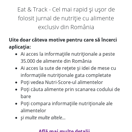
Eat & Track - Cel mai rapid și ușor de
folosit jurnal de nutriție cu alimente
exclusiv din România
Uite doar câteva motive pentru care să încerci
aplicația:
Ai acces la informațiile nutriționale a peste
35.000 de alimente din România
Ai acces la sute de rețete și idei de mese cu
informațiile nutriționale gata completate
Poți vedea Nutri-Score-ul alimentelor
Poți căuta alimente prin scanarea codului de
bare
Poți compara informațiile nutriționale ale
alimentelor
și multe multe altele...
Află mai multe detalii