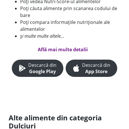
Poți vedea Nutri-Score-ul alimentelor
Poți căuta alimente prin scanarea codului de
bare
Poți compara informațiile nutriționale ale
alimentelor
și multe multe altele...
Află mai multe detalii
Descarcă din
Descarcă din
Google Play
App Store
Alte alimente din categoria
Dulciuri