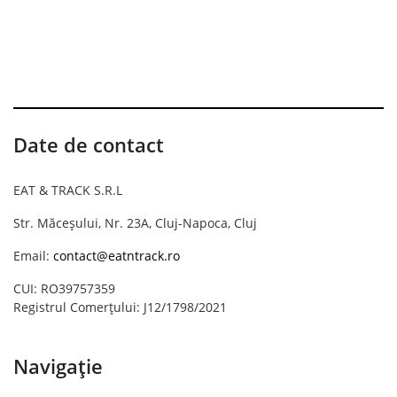
Date de contact
EAT & TRACK S.R.L
Str. Măceșului, Nr. 23A, Cluj-Napoca, Cluj
Email:
contact@eatntrack.ro
CUI: RO39757359
Registrul Comerțului: J12/1798/2021
Navigație