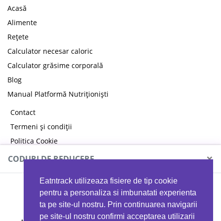
Acasă
Alimente
Rețete
Calculator necesar caloric
Calculator grăsime corporală
Blog
Manual Platformă Nutriționiști
Contact
Termeni și condiții
Politica Cookie
Politica de confidențialitate
×
CODURI DE REDUCERE
Eatntrack utilizeaza fisiere de tip cookie
MYPROTEIN
pentru a personaliza si imbunatati experienta
ta pe site-ul nostru. Prin continuarea navigarii
pe site-ul nostru confirmi acceptarea utilizarii