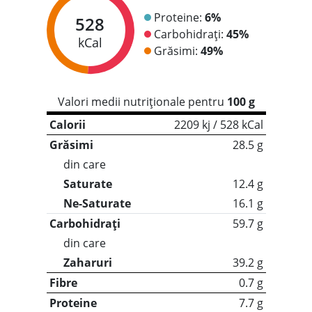
Proteine:
6%
528
Carbohidrați:
45%
kCal
Grăsimi:
49%
Valori medii nutriționale pentru
100 g
Calorii
2209 kj / 528 kCal
Grăsimi
28.5 g
din care
Saturate
12.4 g
Ne-Saturate
16.1 g
Carbohidrați
59.7 g
din care
Zaharuri
39.2 g
Fibre
0.7 g
Proteine
7.7 g