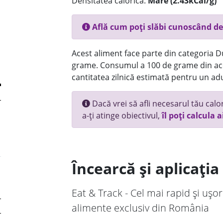
Densitatea calorică:
Mare (2.43kCal/g)
Află cum poți slăbi cunoscând de
Acest aliment face parte din categoria Dul
grame. Consumul a 100 de grame din ace
cantitatea zilnică estimată pentru un adu
Dacă vrei să afli necesarul tău calori
a-ți atinge obiectivul,
îl poți calcula a
Încearcă și aplicați
Eat & Track - Cel mai rapid și ușor
alimente exclusiv din România