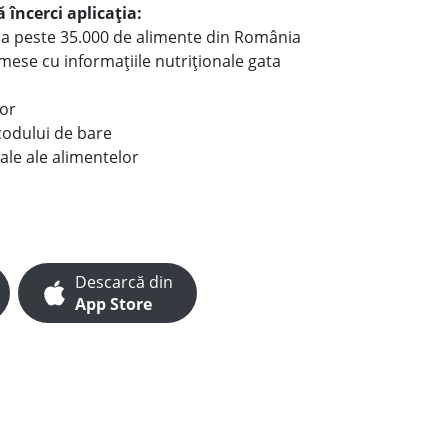
 încerci aplicația:
le a peste 35.000 de alimente din România
e mese cu informațiile nutriționale gata
lor
codului de bare
ale ale alimentelor
Descarcă din
App Store