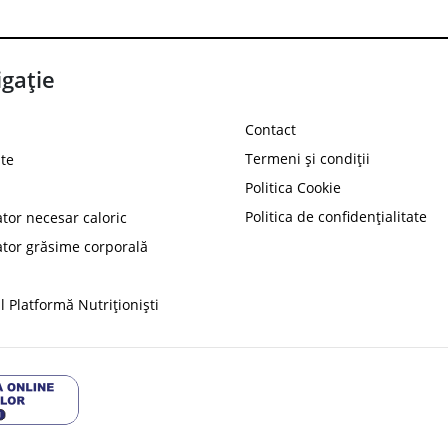
gație
Contact
Termeni și condiții
te
Politica Cookie
Politica de confidențialitate
ator necesar caloric
PROT
ator grăsime corporală
Ai
10%
reducere la
folosind codul
 Platformă Nutriționiști
Profită 