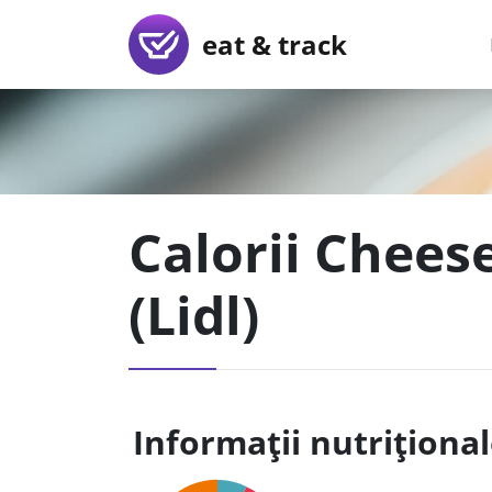
eat & track
Calorii Chee
(Lidl)
Informații nutriționa