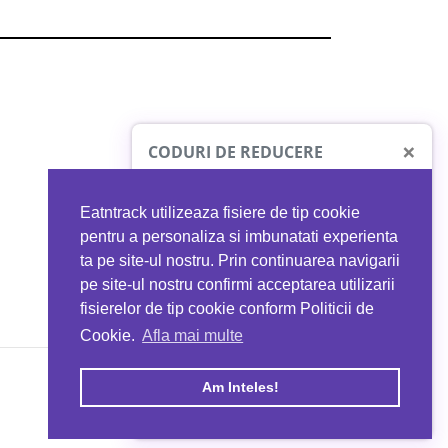
×
CODURI DE REDUCERE
Eatntrack utilizeaza fisiere de tip cookie
O41
MYPROTEIN
pentru a personaliza si imbunatati experienta
ta pe site-ul nostru. Prin continuarea navigarii
 orice comandă
Ai
40%
reducere la orice comandă
pe site-ul nostru confirmi acceptarea utilizarii
EATNTRACK
folosind codul
EATTRACK
fisierelor de tip cookie conform Politicii de
Cookie.
Afla mai multe
acum
Profită acum
Am Inteles!
Copyright © 2026 EAT & TRACK S.R.L