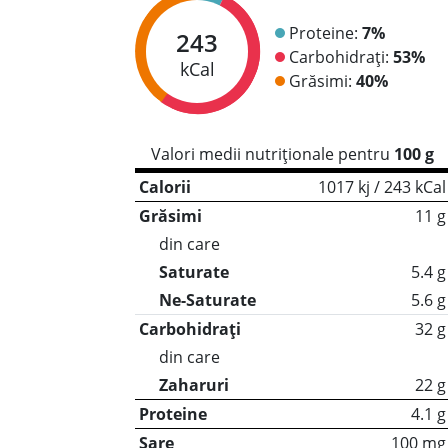
Proteine:
7%
243
Carbohidrați:
53%
kCal
Grăsimi:
40%
Valori medii nutriționale pentru
100 g
Calorii
1017 kj / 243 kCal
Grăsimi
11 g
din care
Saturate
5.4 g
Ne-Saturate
5.6 g
Carbohidrați
32 g
din care
Zaharuri
22 g
Proteine
4.1 g
Sare
100 mg