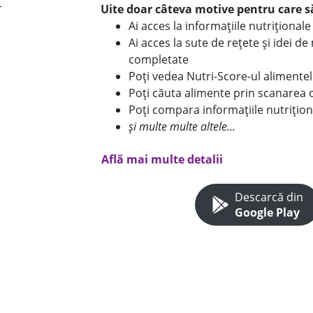
Uite doar câteva motive pentru care să
Ai acces la informațiile nutriționa
Ai acces la sute de rețete și idei d
completate
Poți vedea Nutri-Score-ul alimente
Poți căuta alimente prin scanarea 
Poți compara informațiile nutrițion
și multe multe altele...
Află mai multe detalii
Descarcă din
Google Play