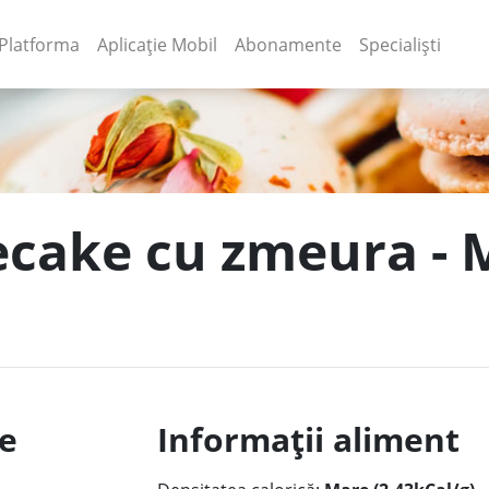
(current)
(current)
Platforma
Aplicație Mobil
Abonamente
Specialiști
secake cu zmeura -
le
Informații aliment