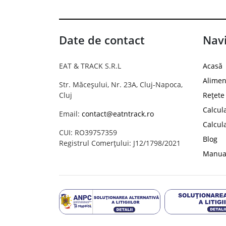
Date de contact
Navi
EAT & TRACK S.R.L
Acasă
Alimen
Str. Măceșului, Nr. 23A, Cluj-Napoca,
Cluj
Rețete
Calcul
Email:
contact@eatntrack.ro
Calcul
CUI: RO39757359
Blog
Registrul Comerțului: J12/1798/2021
Manual